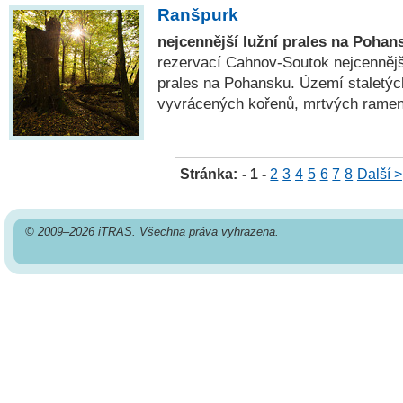
Ranšpurk
nejcennější lužní prales na Pohan
rezervací Cahnov-Soutok nejcennější
prales na Pohansku. Území staletých
vyvrácených kořenů, mrtvých ramen
Stránka:
- 1 -
2
3
4
5
6
7
8
Další >
© 2009–2026 iTRAS. Všechna práva vyhrazena.