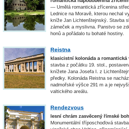
romantická napodobenina zříceni
— Umělá romantická zřícenina stře
Lednice na Moravě, kterou nechal v
kníže Jan Lichtenštejnský. Stavba s
zámeček a myslivna. Panstvo se zd
honů a pořádalo tu bohaté hostiny.
Reistna
klasicistní kolonáda a romantická 
stavba z počátku 19. stol., postave
knížete Jana Josefa I. z Lichtenšte
předky. Kolonáda Reistna se nachází
nadmořské výšce 291 m a je nejvy
valtického areálu.
Rendezvous
lesní chrám zasvěcený římské boh
Monumentální tříposchoďová stavba 