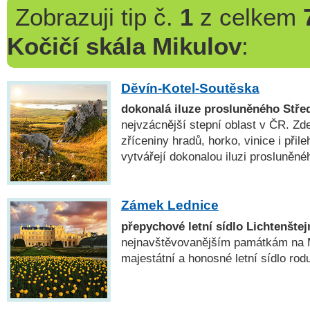
Zobrazuji
tip č.
1
z celkem
Kočičí skála Mikulov
:
Děvín-Kotel-Soutěska
dokonalá iluze prosluněného Stře
nejvzácnější stepní oblast v ČR. Zd
zříceniny hradů, horko, vinice i při
vytvářejí dokonalou iluzi prosluněné
Zámek Lednice
přepychové letní sídlo Lichtenštej
nejnavštěvovanějším památkám na M
majestátní a honosné letní sídlo rod