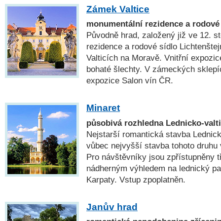
Zámek Valtice
monumentální rezidence a rodové 
Původně hrad, založený již ve 12. sto
rezidence a rodové sídlo Lichtenšte
Valticích na Moravě. Vnitřní expozic
bohaté šlechty. V zámeckých sklepíc
expozice Salon vín ČR.
Minaret
působivá rozhledna Lednicko-valt
Nejstarší romantická stavba Lednick
vůbec nejvyšší stavba tohoto druhu
Pro návštěvníky jsou zpřístupněny t
nádherným výhledem na lednický par
Karpaty. Vstup zpoplatněn.
Janův hrad