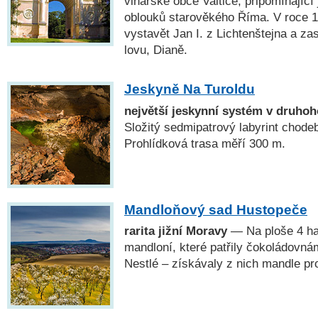
vinařské obce Valtice, připomínající
oblouků starověkého Říma. V roce 1
vystavět Jan I. z Lichtenštejna a za
lovu, Dianě.
Jeskyně Na Turoldu
největší jeskynní systém v druho
Složitý sedmipatrový labyrint chodeb
Prohlídková trasa měří 300 m.
Mandloňový sad Hustopeče
rarita jižní Moravy
— Na ploše 4 ha 
mandloní, které patřily čokoládovn
Nestlé – získávaly z nich mandle pr