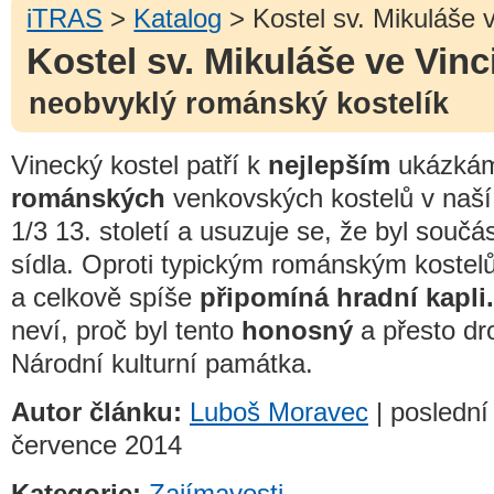
iTRAS
>
Katalog
> Kostel sv. Mikuláše v
Kostel sv. Mikuláše ve Vinc
neobvyklý románský kostelík
Vinecký kostel patří k
nejlepším
ukázkám
románských
venkovských kostelů v naší
1/3 13. století a usuzuje se, že byl souč
sídla. Oproti typickým románským kost
a celkově spíše
připomíná hradní kapli.
neví, proč byl tento
honosný
a přesto dr
Národní kulturní památka.
Autor článku:
Luboš Moravec
| poslední
července 2014
Kategorie:
Zajímavosti