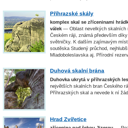
Příhrazské skály
komplex skal se zříceninami hrád
válek
— Oblast nevelkých skalních
Českém ráji, známá především díky
světničky. K dalším zajímavým míst
soutěska Studený průchod, nejhlubš
Mladoboleslavska aj. Přírodní rezer
Duhová skalní brána
Duhovka ukrytá v příhrazských le
největších skalních bran Českého ráj
Příhrazských skal a nevede k ní žád
Hrad Zvířetice
zřícenina nad řekou Jizerou
— Rozl