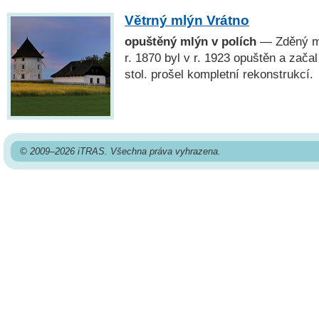
Větrný mlýn Vrátno
opuštěný mlýn v polích
— Zděný ml
r. 1870 byl v r. 1923 opuštěn a zača
stol. prošel kompletní rekonstrukcí.
© 2009–2026 iTRAS. Všechna práva vyhrazena.