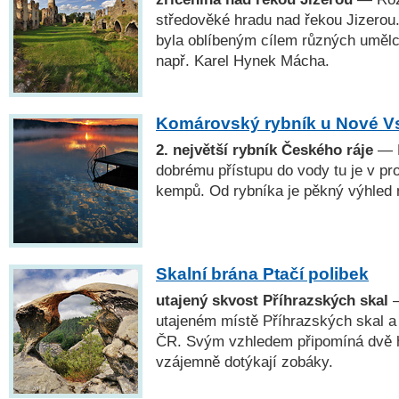
středověké hradu nad řekou Jizerou
byla oblíbeným cílem různých umělců,
např. Karel Hynek Mácha.
Komárovský rybník u Nové V
2. největší rybník Českého ráje
— D
dobrému přístupu do vody tu je v pro
kempů. Od rybníka je pěkný výhled 
Skalní brána Ptačí polibek
utajený skvost Příhrazských skal
—
utajeném místě Příhrazských skal a 
ČR. Svým vzhledem připomíná dvě h
vzájemně dotýkají zobáky.