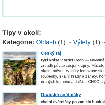
Tipy v okolí:
Kategorie:
Oblasti
~
Výlety
(1)
(1)
Český ráj
ryzí krása v srdci Čech
— Nevelká o
zrcadlí půvab zdejší krajiny. Můžete
skalní města, rybníky lemované ska
roubenky, skalní hrady a zámky, ho
drahých kamenů a další… CHKO a
Drábské světničky
skalní světničky po zaniklé husits