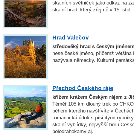
skalních světniček jako odkaz na z
skalní hrad, který zřejmě v 15. stol.
Hrad Valečov
středověký hrad s českým jméne
nese české jméno, přičemž většina 
nazývala německy. Kulturní památka
Přechod Českého ráje
křížem krážem Českým rájem z Jič
Téměř 105 km dlouhý trek po CHKO 
během kterého navštívíte v Čechách
romantická údolí s písčitými rybníky
skalní vyhlídky, nejvyšší horu České
polodrahokamy aj.