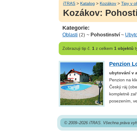
iTRAS
>
Katalog
>
Kozákov
>
Tipy v o
Kozákov: Pohosti
Kategorie:
Oblasti
(2)
~
Pohostinství
~
Ubyt
Zobrazuji
tip č.
1
z celkem
1 objektů
t
Penzion L
ubytování v 
Penzion na kl
Český ráj (ob
kompletně zař
posezením, ven
© 2009–2026 iTRAS. Všechna práva vyh