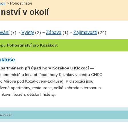
kolí
> Pohostinství
nství v okolí
ování
(7)
~
Výlety
(2)
~
Zábava
(1)
~
Zajímavosti
(24)
ypu
Pohostinství
pro
Kozákov
:
oktuše
apartmánech při úpatí hory Kozákov u Klokočí
—
idném místě u lesa při úpatí hory Kozákov v centru CHKO
ec Mírová pod Kozákovem-Loktuše). K dispozici jsou
ízené apartmány, restaurace, velká zahrada s terasou a
kovní bazén, dětské hřiště aj.
razena.