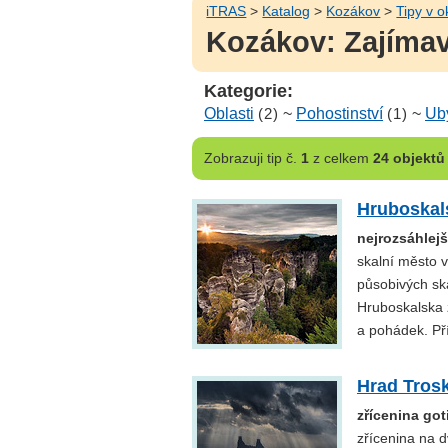
iTRAS
>
Katalog
>
Kozákov
>
Tipy v o
Kozákov: Zajímav
Kategorie:
Oblasti
(2)
~
Pohostinství
(1)
~
Ub
Zobrazuji
tip č.
1
z celkem
24 objektů
Hruboskal
nejrozsáhlejš
skalní město 
působivých ska
Hruboskalska 
a pohádek. Př
Hrad Tros
zřícenina go
zřícenina na 