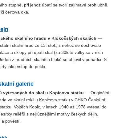
ího stupně, při jehož úpatí se tvoří zajímavé prohlubně,
 či čertova oka.
ejn
tického skalního hradu v Klokočských skalách
—
átní skalní hrad ze 13. stol., z něhož se dochovalo
láce a sklepy při úpatí skal (za 30leté války se v nich
. Jeden z hradních skalních bloků se objevil v pohádce S
erty jako vstup do pekla.
kalní galerie
fů vytesaných do skal u Kopicova statku
— Originální
rie ve skalní rokli u Kopicova statku v CHKO Český ráj.
 statku, Vojtěch Kopic, v letech 1940 až 1978 vytesal do
desítky reliéfů s nejrůznějšími motivy českých dějin,
í a pověstí.