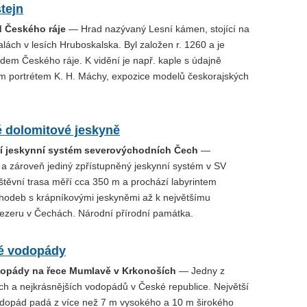
tejn
d Českého ráje
— Hrad nazývaný Lesní kámen, stojící na
ách v lesích Hruboskalska. Byl založen r. 1260 a je
dem Českého ráje. K vidění je např. kaple s údajně
m portrétem K. H. Máchy, expozice modelů českorajských
 dolomitové jeskyně
ší jeskynní systém severovýchodních Čech
—
 a zároveň jediný zpřístupněný jeskynní systém v SV
těvní trasa měří cca 350 m a prochází labyrintem
odeb s krápníkovými jeskyněmi až k největšímu
zeru v Čechách. Národní přírodní památka.
é vodopády
opády na řece Mumlavě v Krkonoších
— Jedny z
ch a nejkrásnějších vodopádů v České republice. Největší
opád padá z více než 7 m vysokého a 10 m širokého