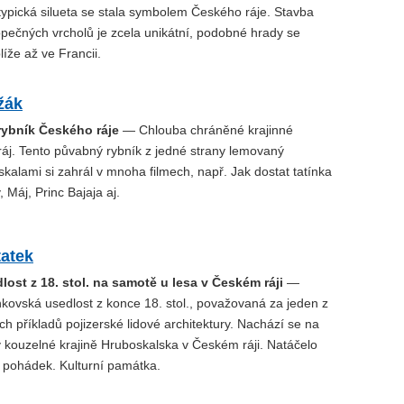
 typická silueta se stala symbolem Českého ráje. Stavba
opečných vrcholů je zcela unikátní, podobné hrady se
líže až ve Francii.
žák
rybník Českého ráje
— Chlouba chráněné krajinné
ráj. Tento půvabný rybník z jedné strany lemovaný
kalami si zahrál v mnoha filmech, např. Jak dostat tatínka
 Máj, Princ Bajaja aj.
tatek
ost z 18. stol. na samotě u lesa v Českém ráji
—
kovská usedlost z konce 18. stol., považovaná za jeden z
ch příkladů pojizerské lidové architektury. Nachází se na
v kouzelné krajině Hruboskalska v Českém ráji. Natáčelo
pohádek. Kulturní památka.