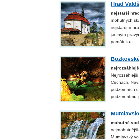
Hrad Valdš
nejstarší hra
mohutných skal
nejstarším hra
jediným pravý
památek aj.
Bozkovské
nejrozsáhlej
Nejrozsáhlejší
Čechách. Návš
podzemních ch
podzemnímu je
Mumlavsk
mohutné vod
nejmohutnější
Mumlavský vod