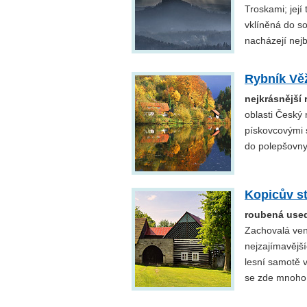
Troskami; její
vklíněná do s
nacházejí nejb
Rybník Vě
nejkrásnější 
oblasti Český 
pískovcovými s
do polepšovny,
Kopicův s
roubená usedl
Zachovalá ven
nejzajímavější
lesní samotě 
se zde mnoho 