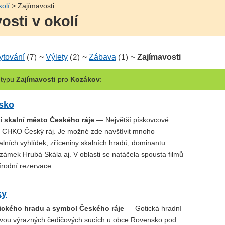
kolí
> Zajímavosti
osti v okolí
ytování
(7)
~
Výlety
(2)
~
Zábava
(1)
~
Zajímavosti
typu
Zajímavosti
pro
Kozákov
:
sko
í skalní město Českého ráje
— Největší pískovcové
v CHKO Český ráj. Je možné zde navštívit mnoho
lních vyhlídek, zříceniny skalních hradů, dominantu
zámek Hrubá Skála aj. V oblasti se natáčela spousta filmů
írodní rezervace.
ky
tického hradu a symbol Českého ráje
— Gotická hradní
dvou výrazných čedičových sucích u obce Rovensko pod