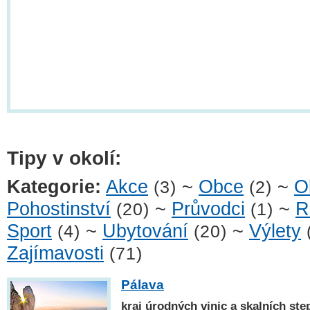
Tipy v okolí:
Kategorie:
Akce
~
Obce
~
O
(3)
(2)
Pohostinství
~
Průvodci
~
R
(20)
(1)
Sport
~
Ubytování
~
Výlety
(4)
(20)
Zajímavosti
(71)
Pálava
kraj úrodných vinic a skalních ste