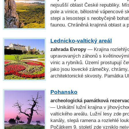
nejsušší oblast České republiky. Mís
pole a vinice, bělostné vápencové sk
stepi a lesostepi s neobyčejně bohat
faunou. Chráněná krajinná oblast 
Lednicko-valtický areál
zahrada Evropy
— Krajina rozlehlý
upravovaných záhonů s květinovými 
vinic a rybníků. Území prostupují če
jako jsou lovecké zámečky, chrámy,
architektonické skvosty. Památka
Pohansko
archeologická památková rezervac
— Unikátní lužní krajina v jihových
valtického areálu. Lužní lesy zde pr
kanály, slepá ramena a rozlehlé louk
Počátkem 9. století zde vzniklo nejv