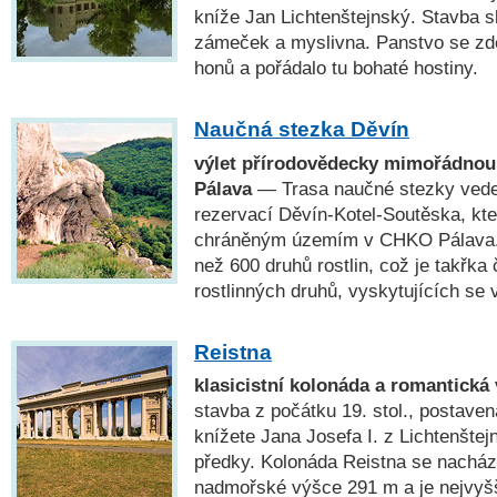
kníže Jan Lichtenštejnský. Stavba s
zámeček a myslivna. Panstvo se zd
honů a pořádalo tu bohaté hostiny.
Naučná stezka Děvín
výlet přírodovědecky mimořádnou
Pálava
— Trasa naučné stezky vede 
rezervací Děvín-Kotel-Soutěska, kte
chráněným územím v CHKO Pálava. 
než 600 druhů rostlin, což je takřka 
rostlinných druhů, vyskytujících se 
Reistna
klasicistní kolonáda a romantická 
stavba z počátku 19. stol., postave
knížete Jana Josefa I. z Lichtenšte
předky. Kolonáda Reistna se nachází
nadmořské výšce 291 m a je nejvy