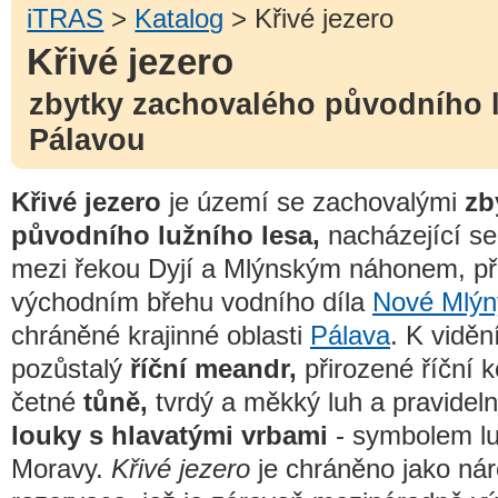
iTRAS
>
Katalog
> Křivé jezero
Křivé jezero
zbytky zachovalého původního 
Pálavou
Křivé jezero
je území se zachovalými
zb
původního lužního lesa,
nacházející se
mezi řekou Dyjí a Mlýnským náhonem, př
východním břehu vodního díla
Nové Mlýn
chráněné krajinné oblasti
Pálava
. K vidění
pozůstalý
říční meandr,
přirozené říční k
četné
tůně,
tvrdý a měkký luh a pravide
louky s hlavatými vrbami
- symbolem luž
Moravy.
Křivé jezero
je chráněno jako nár