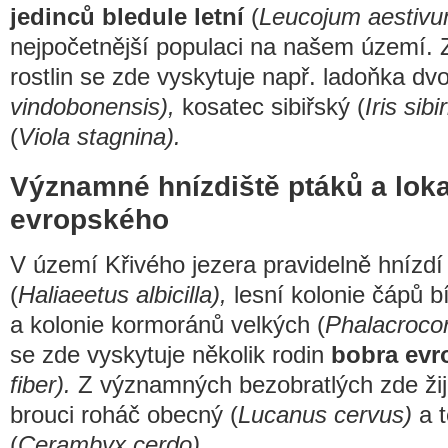
jedinců bledule letní
(
Leucojum aestivu
nejpočetnější populaci na našem území.
rostlin se zde vyskytuje např. ladoňka dvo
vindobonensis),
kosatec sibiřský (
Iris sibi
(
Viola stagnina).
Významné hnízdiště ptáků a loka
evropského
V území Křivého jezera pravidelně hnízd
(
Haliaeetus albicilla),
lesní kolonie čápů bí
a kolonie kormoránů velkých (
Phalacrocor
se zde vyskytuje několik rodin
bobra evr
fiber).
Z významných bezobratlých zde žijí
brouci roháč obecný (
Lucanus cervus)
a t
(
Cerambyx cerdo).