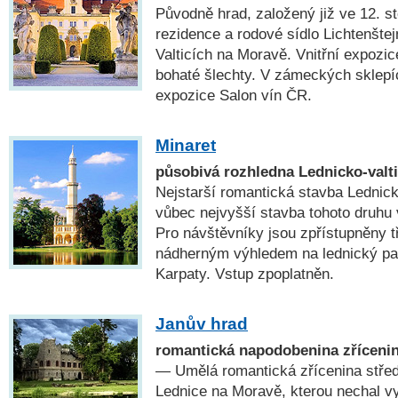
Původně hrad, založený již ve 12. sto
rezidence a rodové sídlo Lichtenšte
Valticích na Moravě. Vnitřní expozic
bohaté šlechty. V zámeckých sklepíc
expozice Salon vín ČR.
Minaret
působivá rozhledna Lednicko-valt
Nejstarší romantická stavba Lednick
vůbec nejvyšší stavba tohoto druhu
Pro návštěvníky jsou zpřístupněny t
nádherným výhledem na lednický par
Karpaty. Vstup zpoplatněn.
Janův hrad
romantická napodobenina zříceni
— Umělá romantická zřícenina stře
Lednice na Moravě, kterou nechal v