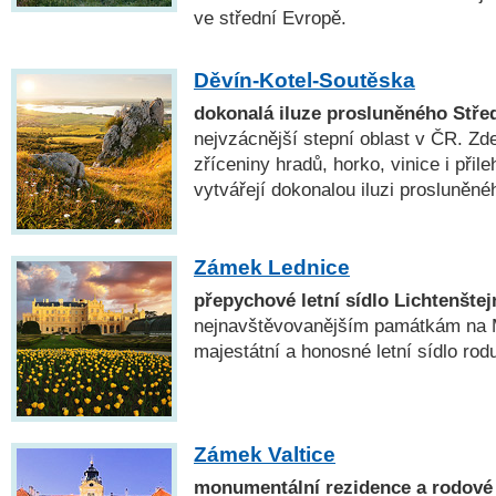
ve střední Evropě.
Děvín-Kotel-Soutěska
dokonalá iluze prosluněného Stře
nejvzácnější stepní oblast v ČR. Zd
zříceniny hradů, horko, vinice i při
vytvářejí dokonalou iluzi prosluněné
Zámek Lednice
přepychové letní sídlo Lichtenštej
nejnavštěvovanějším památkám na M
majestátní a honosné letní sídlo rod
Zámek Valtice
monumentální rezidence a rodové 