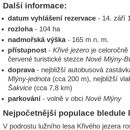
Další informace:
datum vyhlášení rezervace
- 14. září
rozloha
- 104 ha
nadmořská výška
- 165 m n. m.
přístupnost
-
Křivé jezero
je celoročně
červené turistické stezce
Nové Mlýny-B
doprava
- nejbližší autobusová zastáv
Mlýny-jednota
(cca 200 m), nejbližší vl
Šakvice
(cca 7,8 km)
parkování
- volně v obci
Nové Mlýny
Nejpočetnější populace bledule l
V podrostu lužního lesa Křivého jezera r