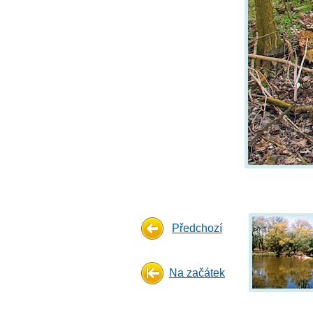
Předchozí
Na začátek