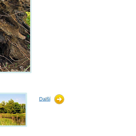
Další