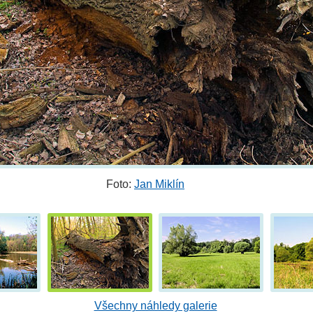
Foto:
Jan Miklín
Všechny náhledy galerie