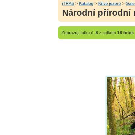
iTRAS
>
Katalog
>
Křivé jezero
>
Gale
Národní přírodní r
Zobrazuji
fotku č.
8
z celkem
18 fotek