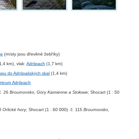
se
(místy jsou dřevěné žebříky)
1,4 km), vlak:
Adršpach
(1,7 km)
stupu do Adršpašských skal
(1,4 km)
entrum Adršpach
č. 26
Broumovsko, Góry Kamienne a Stołowe;
Shocart (1 : 50
10
Orlické hory;
Shocart (1 : 60 000): č. 115
Broumovsko,