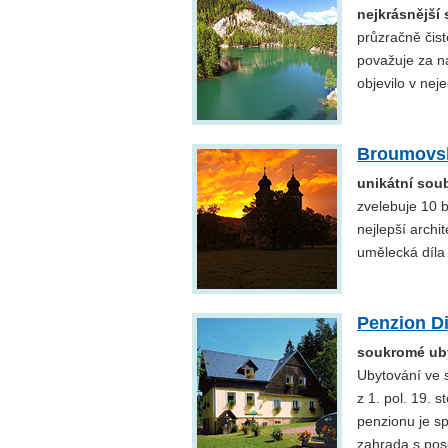
nejkrásnější 
průzračně čis
považuje za naš
objevilo v nej
Broumovsk
unikátní soub
zvelebuje 10 b
nejlepší archi
umělecká díla
Penzion D
soukromé uby
Ubytování ve 
z 1. pol. 19. 
penzionu je sp
zahrada s pos