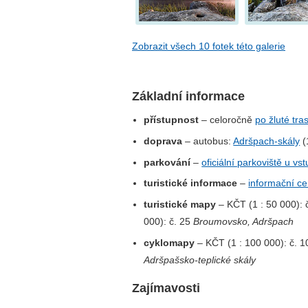
Zobrazit všech 10 fotek této galerie
Základní informace
přístupnost
– celoročně
po žluté tra
doprava
– autobus:
Adršpach-skály
(
parkování
–
oficiální parkoviště u v
turistické informace
–
informační c
turistické mapy
– KČT (1 : 50 000): 
000): č. 25
Broumovsko, Adršpach
cyklomapy
– KČT (1 : 100 000): č. 
Adršpašsko-teplické skály
Zajímavosti