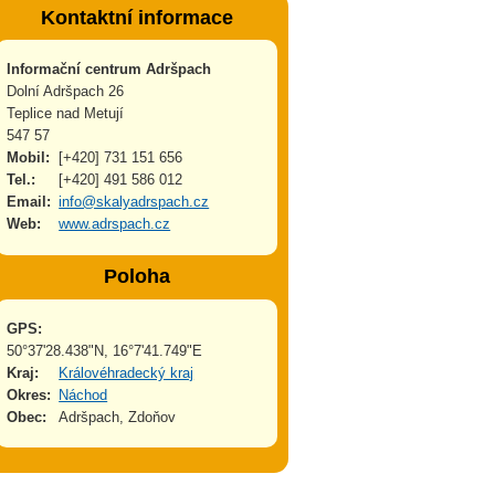
Kontaktní informace
Informační centrum Adršpach
Dolní Adršpach 26
Teplice nad Metují
547 57
Mobil:
[+420] 731 151 656
Tel.:
[+420] 491 586 012
Email:
info@skalyadrspach.cz
Web:
www.adrspach.cz
Poloha
GPS:
50°37'28.438"N, 16°7'41.749"E
Kraj:
Královéhradecký kraj
Okres:
Náchod
Obec:
Adršpach, Zdoňov