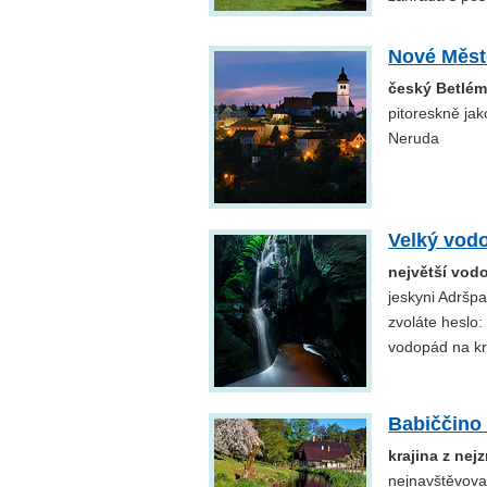
Nové Měst
český Betlém
pitoreskně ja
Neruda
Velký vod
největší vod
jeskyni Adršp
zvoláte heslo:
vodopád na kr
Babiččino 
krajina z ne
nejnavštěvovan