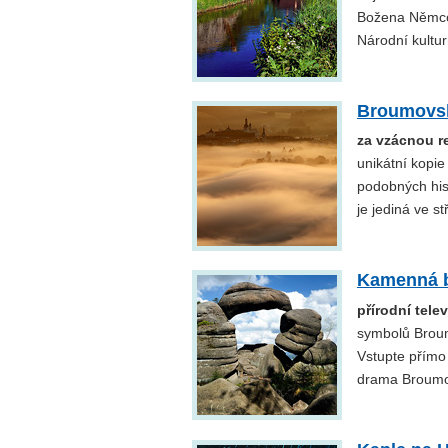
Božena Němcov
Národní kultu
Broumovsk
za vzácnou re
unikátní kopie
podobných hist
je jediná ve s
Kamenná 
přírodní tel
symbolů Broum
Vstupte přímo
drama Broumov