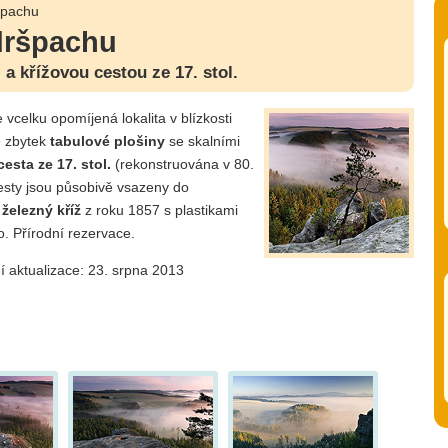
špachu
dršpachu
a křížovou cestou ze 17. stol.
e vcelku opomíjená lokalita v blízkosti
e zbytek
tabulové plošiny
se skalními
cesta ze 17. stol.
(rekonstruována v 80.
é cesty jsou působivě vsazeny do
e
železný kříž
z roku 1857 s plastikami
. Přírodní rezervace.
í aktualizace: 23. srpna 2013