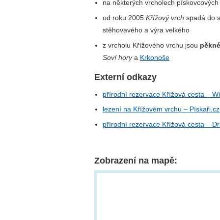
na některých vrcholech pískovcových
od roku 2005
Křížový vrch
spadá do s
stěhovavého a výra velkého
z vrcholu Křížového vrchu jsou
pěkné
Soví hory
a
Krkonoše
Externí odkazy
přírodní rezervace Křížová cesta – Wi
lezení na Křížovém vrchu – Pískaři.cz
přírodní rezervace Křížová cesta – D
Zobrazení na mapě: