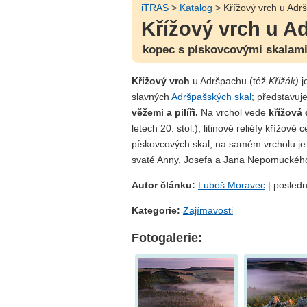
iTRAS
>
Katalog
> Křížový vrch u Adr
Křížový vrch u A
kopec s pískovcovými skalami 
Křížový vrch
u Adršpachu (též
Křižák)
j
slavných
Adršpašských skal
; představuj
věžemi a pilíři.
Na vrchol vede
křížová 
letech 20. stol.); litinové reliéfy křížov
pískovcových skal; na samém vrcholu j
svaté Anny, Josefa a Jana Nepomuckého
Autor článku:
Luboš Moravec
| posledn
Kategorie:
Zajímavosti
Fotogalerie: