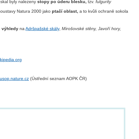
 skal byly nalezeny
stopy po úderu blesku,
tzv.
fulgurity
oustavy Natura 2000 jako
ptačí oblast,
a to kvůli ochraně sokola
 výhledy
na
Adršpašské skály
,
Mirošovské stěny, Javoří hory,
kipedia.org
rusop.nature.cz
(Ústřední seznam AOPK ČR)