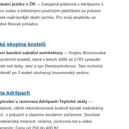
skalní jezírko v ČR
— Zatopená pískovna v Adršpachu s
tou vodou a bělostnými písečnými plážičkami se právem
e nejkrásnější skalní jezírko. Pro svoji atraktivitu se
edné filmové pohádce.
á skupina kostelů
or barokní sakrální architektury
— Krajinu Broumovska
arokních kostelů, které v letech 1690 až 1743 vystavěli
tekti své doby, otec a syn Dientzenhoferovi. Tato vrcholná
 téměř po 3 staletí obohacují broumovský venkov.
ita Adršpach
tování u rezervace Adršpach-Teplické skály
—
stylové, citlivě rekonstruované budově bývalé sodovkárny
stol., v pokojích s vlastním sociálním zařízením. Součástí
olečenská místnost, vinárna, úschovna kol a velká
ezením. Ceny od 250 do 400 Kč.