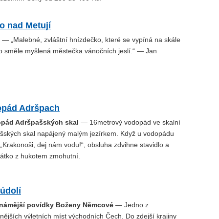
o nad Metují
— „Malebné, zvláštní hnízdečko, které se vypíná na skále
ko směle myšlená městečka vánočních jeslí.“ — Jan
opád Adršpach
opád Adršpašských skal
— 16metrový vodopád ve skalní
ašských skal napájený malým jezírkem. Když u vodopádu
 „Krakonoši, dej nám vodu!“, obsluha zdvihne stavidlo a
átko z hukotem zmohutní.
údolí
jznámější povídky Boženy Němcové
— Jedno z
ějších výletních míst východních Čech. Do zdejší krajiny