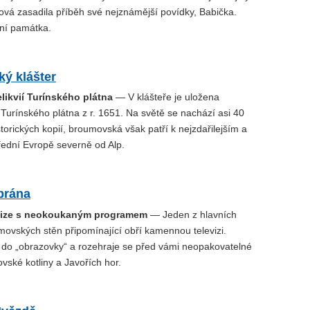
á zasadila příběh své nejznámější povídky, Babička.
rní památka.
ý klášter
likvií Turínského plátna
— V klášteře je uložena
 Turínského plátna z r. 1651. Na světě se nachází asi 40
orických kopií, broumovská však patří k nejzdařilejším a
třední Evropě severně od Alp.
brána
evize s neokoukaným programem
— Jeden z hlavních
ovských stěn připomínající obří kamennou televizi.
 do „obrazovky“ a rozehraje se před vámi neopakovatelné
ské kotliny a Javořích hor.