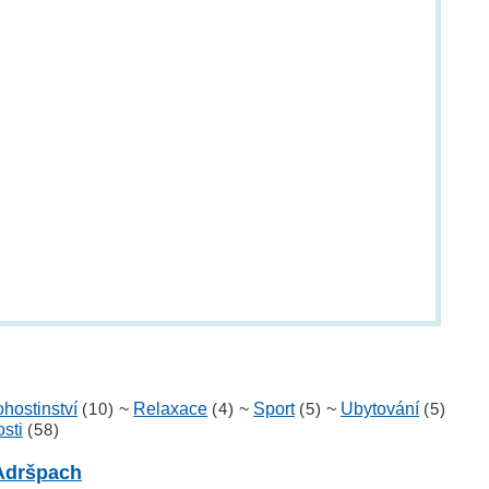
hostinství
(10)
~
Relaxace
(4)
~
Sport
(5)
~
Ubytování
(5)
sti
(58)
Adršpach