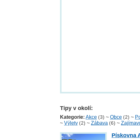
Tipy v okolí:
Kategorie:
Akce
(3)
~
Obce
(2)
~
Po
~
Výlety
(2)
~
Zábava
(6)
~
Zajímavo
Pískovna 