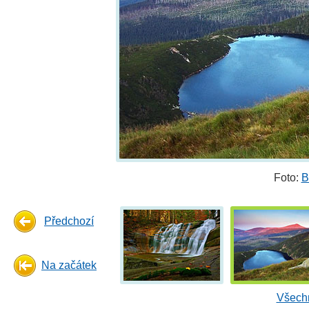
Foto:
B
Předchozí
Na začátek
Všechn