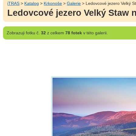
iTRAS
>
Katalog
>
Krkonoše
>
Galerie
> Ledovcové jezero Velký S
Ledovcové jezero Velký Staw 
Zobrazuji
fotku č.
32
z celkem
78 fotek
v této galerii.