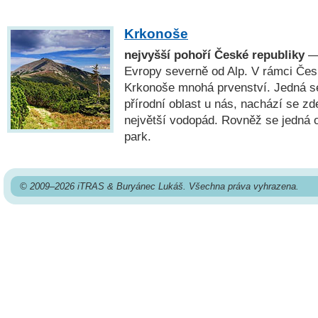
Krkonoše
nejvyšší pohoří České republiky
— 
Evropy severně od Alp. V rámci Čes
Krkonoše mnohá prvenství. Jedná s
přírodní oblast u nás, nachází se zd
největší vodopád. Rovněž se jedná 
park.
© 2009–2026 iTRAS & Buryánec Lukáš. Všechna práva vyhrazena.