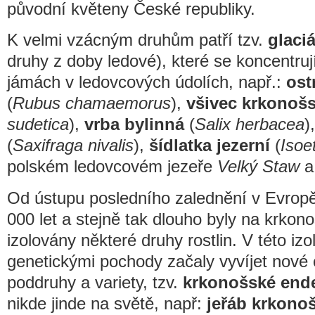
původní květeny České republiky.
K velmi vzácným druhům patří tzv.
glaciá
druhy z doby ledové), které se koncentruj
jámách v ledovcových údolích, např.:
ost
(
Rubus chamaemorus
),
všivec krkonoš
sudetica
),
vrba bylinná
(
Salix herbacea
)
(
Saxifraga nivalis
),
šídlatka jezerní
(
Isoe
polském ledovcovém jezeře
Velký Staw
a 
Od ústupu posledního zalednění v Evropě
000 let a stejně tak dlouho byly na krko
izolovány některé druhy rostlin. V této izo
genetickými pochody začaly vyvíjet nové 
poddruhy a variety, tzv.
krkonošské ende
nikde jinde na světě, např:
jeřáb krkono