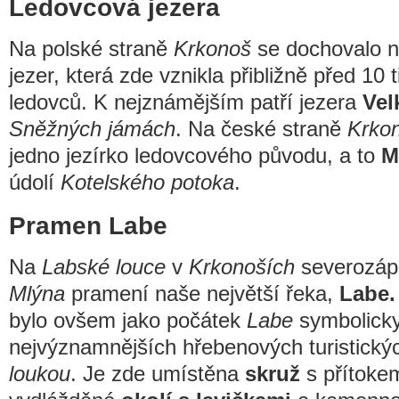
Ledovcová jezera
Na polské straně
Krkonoš
se dochovalo n
jezer, která zde vznikla přibližně před 10 t
ledovců. K nejznámějším patří jezera
Vel
Sněžných jámách
. Na české straně
Krko
jedno jezírko ledovcového původu, a to
M
údolí
Kotelského potoka
.
Pramen Labe
Na
Labské louce
v
Krkonoších
severozáp
Mlýna
pramení naše největší řeka,
Labe.
bylo ovšem jako počátek
Labe
symbolicky
nejvýznamnějších hřebenových turistický
loukou
. Je zde umístěna
skruž
s přítoke