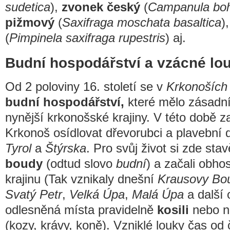
sudetica
),
zvonek český
(
Campanula bo
pižmový
(
Saxifraga moschata basaltica
)
(
Pimpinela saxifraga rupestris
) aj.
Budní hospodářství a vzácné lo
Od 2 poloviny 16. století se v
Krkonoších
budní hospodářství,
které mělo zásadní 
nynější krkonošské krajiny. V této době z
Krkonoš osídlovat dřevorubci a plavební d
Tyrol
a
Štýrska
. Pro svůj život si zde sta
boudy
(odtud slovo
budní
) a začali obho
krajinu (Tak vznikaly dnešní
Krausovy Bo
Svatý Petr
,
Velká Úpa
,
Malá Úpa
a další 
odlesněná místa pravidelně
kosili
nebo n
(kozy, krávy, koně). Vzniklé louky čas od 