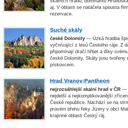
skalních hradů, dominantu Hrubosk
aj. V oblasti se natáčela spousta fi
rezervace.
Suché skály
české Dolomity
— Úzká hradba špič
vyčnívající z lesů Českého ráje. Z 
připomínají dračí hřbet a díky svém
české Dolomity. Skály jsou tvořeny
pískovcem.
Hrad Vranov-Pantheon
nejrozsáhlejší skalní hrad v ČR
— 
nejdelší a nejkomplikovanější zřícen
České republice. Nachází se na str
pravém břehu řeky Jizery v obci Ma
krajinné oblasti Český ráj.