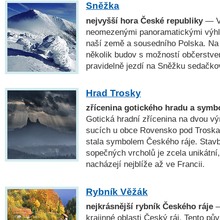
Sněžka
nejvyšší hora České republiky
— Vý
neomezenými panoramatickými výhle
naší země a sousedního Polska. Na 
několik budov s možností občerstve
pravidelně jezdí na Sněžku sedačko
Hrad Trosky
zřícenina gotického hradu a symb
Gotická hradní zřícenina na dvou v
sucích u obce Rovensko pod Troskami
stala symbolem Českého ráje. Stavb
sopečných vrcholů je zcela unikátní
nacházejí nejblíže až ve Francii.
Rybník Věžák
nejkrásnější rybník Českého ráje
—
krajinné oblasti Český ráj. Tento pů