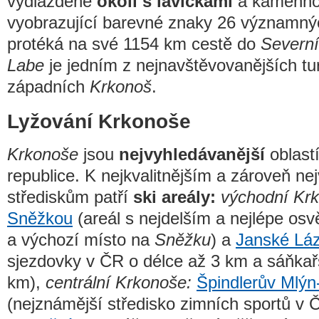
vydlážděné
okolí s lavičkami
a kamenno
vyobrazující barevné znaky 26 významný
protéká na své 1154 km cestě do
Severn
Labe
je jedním z nejnavštěvovanějších tur
západních
Krkonoš
.
Lyžování Krkonoše
Krkonoše
jsou
nejvyhledávanější
oblast
republice. K nejkvalitnějším a zároveň n
střediskům patří
ski areály:
východní Kr
Sněžkou
(areál s nejdelším a nejlépe o
a výchozí místo na
Sněžku
) a
Janské Lá
sjezdovky v ČR o délce až 3 km a sáňkař
km),
centrální Krkonoše:
Špindlerův Mlýn
(nejznámější středisko zimních sportů v