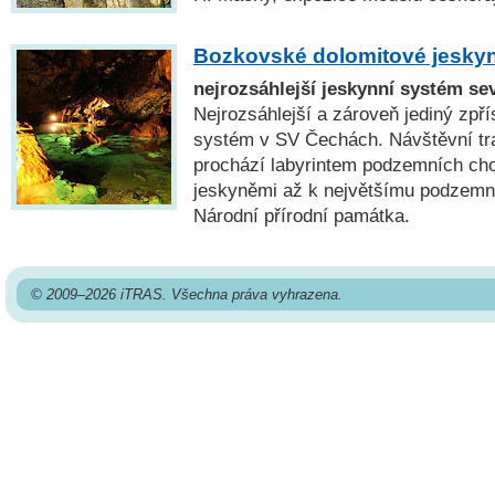
Bozkovské dolomitové jesky
nejrozsáhlejší jeskynní systém s
Nejrozsáhlejší a zároveň jediný zpř
systém v SV Čechách. Návštěvní tr
prochází labyrintem podzemních ch
jeskyněmi až k největšímu podzemn
Národní přírodní památka.
© 2009–2026 iTRAS. Všechna práva vyhrazena.