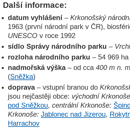
Další informace:
datum vyhlášení
–
Krkonošský národn
1963 (první národní park v ČR), biosfér
UNESCO
v roce 1992
sídlo Správy národního parku
–
Vrch
rozloha národního parku
– 54 969 ha
nadmořská výška
– od cca
400 m n. m
(
Sněžka
)
doprava
– vstupní branou do
Krkonošs
jsou nejčastěji obce:
východní Krkonoše
pod Sněžkou
,
centrální Krkonoše:
Špind
Krkonoše:
Jablonec nad Jizerou
,
Rokytn
Harrachov