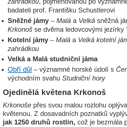
zahrádkou
, pojmenovanou po významn
badateli prof. Františku Schustlerovi
Sněžné jámy
–
Malá
a
Velká
sněžná já
Krkonoš
se dvěma ledovcovými jezírky
Kotelní jámy
–
Malá
a
Velká kotelní já
zahrádkou
Velká a Malá studniční jáma
Obří důl
– významné horské údolí s
Čer
východním svahu
Studniční hory
Ojedinělá květena Krkonoš
Krkonoše
přes svou malou rozlohu oplýva
květenou. Z dosavadních poznatků vyplýv
jak 1250 druhů rostlin,
což je bezmála p