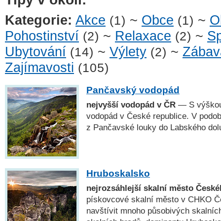
Kategorie:
Akce
~
Obce
~
O
(1)
(1)
Pohostinství
~
Relaxace
~
Sp
(2)
(2)
Ubytování
~
Výlety
~
Zábav
(14)
(2)
Zajímavosti
(105)
Pančavský vodopád
nejvyšší vodopád v ČR
— S výškou
vodopád v České republice. V podob
z Pančavské louky do Labského dol
Hruboskalsko
nejrozsáhlejší skalní město České
pískovcové skalní město v CHKO Če
navštívit mnoho působivých skalních