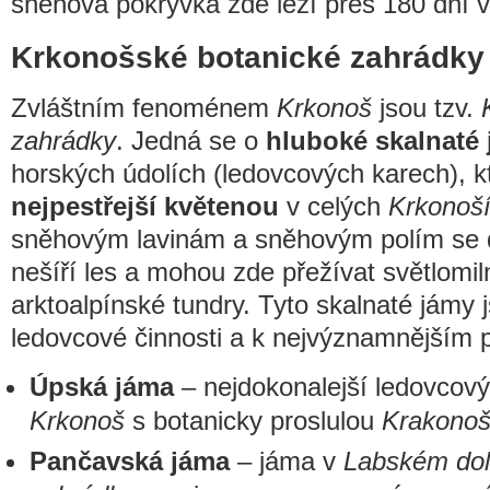
sněhová pokrývka zde leží přes 180 dní v
Krkonošské botanické zahrádky
Zvláštním fenoménem
Krkonoš
jsou tzv.
zahrádky
. Jedná se o
hluboké skalnaté
horských údolích (ledovcových karech), k
nejpestřejší květenou
v celých
Krkonoš
sněhovým lavinám a sněhovým polím se 
nešíří les a mohou zde přežívat světlomiln
arktoalpínské tundry. Tyto skalnaté jámy
ledovcové činnosti a k nejvýznamnějším p
Úpská jáma
– nejdokonalejší ledovcový
Krkonoš
s botanicky proslulou
Krakonoš
Pančavská jáma
– jáma v
Labském do