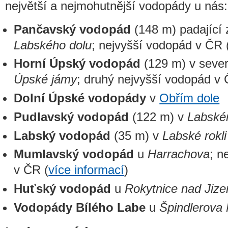
největší a nejmohutnější vodopády u nás:
Pančavský vodopád
(148 m) padající
Labského dolu
; nejvyšší vodopád v ČR 
Horní Úpský vodopád
(129 m) v seve
Úpské jámy
; druhý nejvyšší vodopád v
Dolní Úpské vodopády
v
Obřím dole
Pudlavský vodopád
(122 m) v
Labské
Labský vodopád
(35 m) v
Labské rokli
Mumlavský vodopád
u
Harrachova
; n
v ČR (
více informací
)
Huťský vodopád
u
Rokytnice nad Jize
Vodopády Bílého Labe
u
Špindlerova