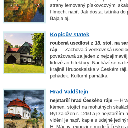
strany lemovaný pískovcovými skal
filmech, např. Jak dostat tatínka do
Bajaja aj.
Kopicův statek
roubená usedlost z 18. stol. na s
ráji
— Zachovalá venkovská usedlost
považovaná za jeden z nejzajímavějš
lidové architektury. Nachází se na 
krajině Hruboskalska v Českém ráji
pohádek. Kulturní památka.
Hrad Valdštejn
nejstarší hrad Českého ráje
— Hrad
kámen, stojící na mohutných skalác
Byl založen r. 1260 a je nejstarším
vidění je např. kaple s údajně jedi
H. Máchy, expozice modelů českora