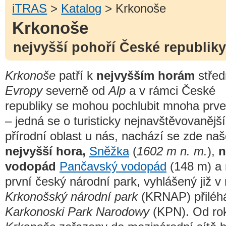
iTRAS
>
Katalog
> Krkonoše
Krkonoše
nejvyšší pohoří České republiky
Krkonoše
patří k
nejvyšším horám
střed
Evropy
severně od
Alp
a v rámci České
republiky se mohou pochlubit mnoha prve
– jedná se o turisticky nejnavštěvovanější
přírodní oblast u nás, nachází se zde na
nejvyšší hora,
Sněžka
(
1602 m n. m.
),
n
vodopád
Pančavský vodopád
(148 m) a 
první český národní park, vyhlášený již v
Krkonošský národní park
(KRNAP) přiléhá
Karkonoski Park Narodowy
(KPN). Od rok