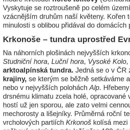
Vyskytuje se roztroušeně po celém území 
vzácnějším druhům naší květeny. Kořen t
minulosti s oblibou přidával do domácích 
Krkonoše – tundra uprostřed Ev
Na náhorních plošinách nejvyšších krkon
Studniční hora
,
Luční hora
,
Vysoké Kolo
arktoalpínská tundra.
Jedná se o v ČR 
krajiny,
se kterým se běžně setkáváme a
nebo v nejvyšších polohách
Alp
. Hřebeny 
drsnému klimatu zcela holé, opracované
hostí už jen sporou, ale zato velmi cenno
mechorosty a lišejníky. Průměrná roční te
vrcholových partiích
Krkonoš
kolísá mezi 