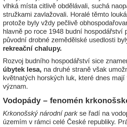
vlhká místa citlivě obdělávali, suchá na
stružkami zavlažovali. Horalé těmto louk
protože byly vždy pečlivě obhospodařova
hlavně po roce 1948 budní hospodářství 
původní drobné zemědělské usedlosti by
rekreační chalupy.
Rozvoj budního hospodářství sice zname
úbytek lesa,
na druhé straně však umožn
květnatých horských luk, které dnes mají
význam.
Vodopády – fenomén krkonošské
Krkonošský národní park
se řadí na vodo
územím v rámci celé České republiky. Pr