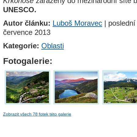
Krkonoše
zařazeny do mezinárodní sítě b
UNESCO.
Autor článku:
Luboš Moravec
| poslední 
července 2013
Kategorie:
Oblasti
Fotogalerie:
Zobrazit všech 78 fotek této galerie