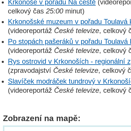
Krkonoše v pořadu Na cestě
(videorepo
celkový čas
25:00
minut)
Krkonošské muzeum v pořadu Toulavá
(videoreportáž
České televize
, celkový
Po stopách pašeráků v pořadu Toulavá
(videoreportáž
České televize
, celkový
Rys ostrovid v Krkonoších - regionální 
(zpravodajství
České televize
, celkový 
Slavíček modráček tundrový v Krkonošíc
(videoreportáž
České televize
, celkový
Zobrazení na mapě: