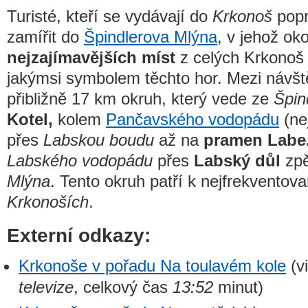
Turisté, kteří se vydávají do
Krkonoš
popr
zamířit do
Špindlerova Mlýna
, v jehož oko
nejzajímavějších míst
z celých Krkonoš a
jakýmsi symbolem těchto hor. Mezi návště
přibližně 17 km okruh, který vede ze
Špin
Kotel,
kolem
Pančavského vodopádu
(ne
přes
Labskou boudu
až na
pramen Labe
Labského vodopádu
přes
Labský důl
zpě
Mlýna
. Tento okruh patří k nejfrekventov
Krkonoších
.
Externí odkazy:
Krkonoše v pořadu Na toulavém kole
(v
televize
, celkový čas
13:52
minut)