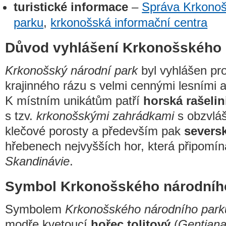
turistické informace
–
Správa Krkonoš
parku
,
krkonošská informační centra
Důvod vyhlášení Krkonošského 
Krkonošský národní park
byl vyhlášen pr
krajinného rázu s velmi cennými lesními a
K místním unikátům patří
horská rašelin
s tzv.
krkonošskými zahrádkami
s obzvláš
klečové porosty a především pak
severs
hřebenech nejvyšších hor, která připomín
Skandinávie
.
Symbol Krkonošského národníh
Symbolem
Krkonošského národního park
modře kvetoucí
hořec tolitový
(
Gentiana