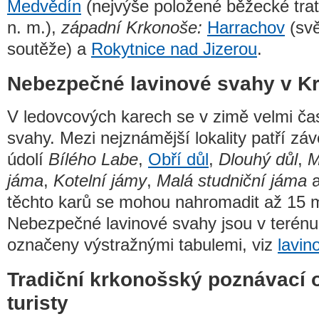
Medvědín
(nejvýše položené běžecké tra
n. m.),
západní Krkonoše:
Harrachov
(svě
soutěže) a
Rokytnice nad Jizerou
.
Nebezpečné lavinové svahy v K
V ledovcových karech se v zimě velmi čas
svahy. Mezi nejznámější lokality patří zá
údolí
Bílého Labe
,
Obří důl
,
Dlouhý důl
,
M
jáma
,
Kotelní jámy
,
Malá studniční jáma
a
těchto karů se mohou nahromadit až 15 m
Nebezpečné lavinové svahy jsou v terénu
označeny výstražnými tabulemi, viz
lavin
Tradiční krkonošský poznávací 
turisty