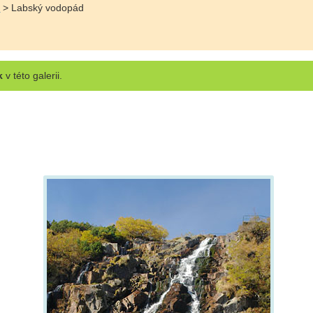
e
> Labský vodopád
k
v této galerii.