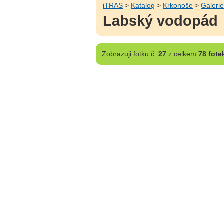
iTRAS
>
Katalog
>
Krkonoše
>
Galeri
Labský vodopád
Zobrazuji
fotku č.
27
z celkem
78 fote