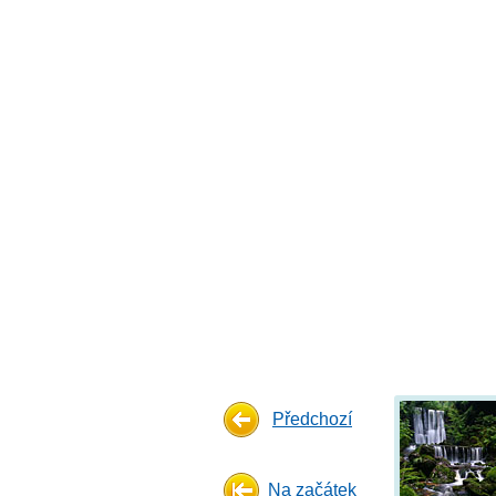
Předchozí
Na začátek