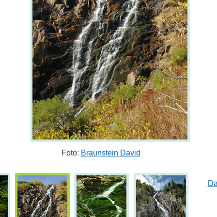
Foto:
Braunstein David
Da