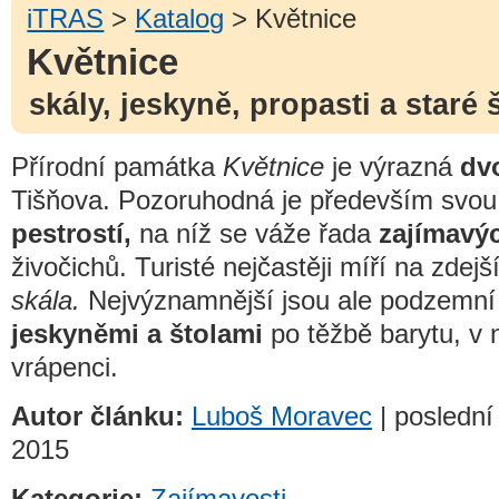
iTRAS
>
Katalog
> Květnice
Květnice
skály, jeskyně, propasti a staré 
Přírodní památka
Květnice
je výrazná
dv
Tišňova. Pozoruhodná je především svou
pestrostí,
na níž se váže řada
zajímavý
živočichů. Turisté nejčastěji míří na zdejš
skála.
Nejvýznamnější jsou ale podzemní 
jeskyněmi a štolami
po těžbě barytu, v n
vrápenci.
Autor článku:
Luboš Moravec
| poslední
2015
Kategorie:
Zajímavosti