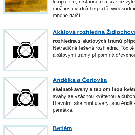
koupaliště, restaurace a krásné výlet
možnosti vodních sportů: windsurfin
mnohé další.
Akátová rozhledna Židlochov
rozhledna z akátových trámů připo
Netradičně řešená rozhledna. Točité
akátovými trámy připomíná dřevěnou
Andělka a Čertovka
skalnaté svahy s teplomilnou kvě
svahy se vzácnou květenou a dubo
Hlavními skalními útvary jsou Anděl
památka.
Betlém