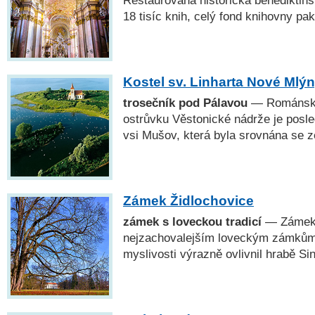
Restaurovaná historická benediktin
18 tisíc knih, celý fond knihovny pak
Kostel sv. Linharta Nové Mlý
trosečník pod Pálavou
— Románsko 
ostrůvku Věstonické nádrže je posl
vsi Mušov, která byla srovnána se 
Zámek Židlochovice
zámek s loveckou tradicí
— Zámek 
nejzachovalejším loveckým zámkům.
myslivosti výrazně ovlivnil hrabě Sin