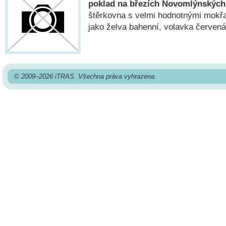
poklad na březích Novomlýnských
štěrkovna s velmi hodnotnými mokřad
jako želva bahenní, volavka červená
© 2009–2026 iTRAS. Všechna práva vyhrazena.