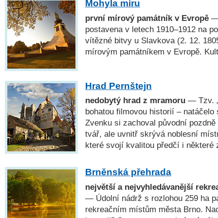
Mohyla míru
první mírový památník v Evropě
— 
postavena v letech 1910–1912 na po
vítězné bitvy u Slavkova (2. 12. 180
mírovým památníkem v Evropě. Kult
Hrad Pernštejn
nedobytý hrad z mramoru
— Tzv. 
bohatou filmovou historií – natáčelo 
Zvenku si zachoval původní pozdně 
tvář, ale uvnitř skrývá noblesní míst
které svojí kvalitou předčí i některé
Brněnská přehrada
největší a nejvyhledávanější rekr
— Údolní nádrž s rozlohou 259 ha pa
rekreačním místům města Brno. Nac