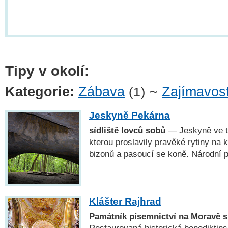
Tipy v okolí:
Kategorie:
Zábava
~
Zajímavost
(1)
Jeskyně Pekárna
sídliště lovců sobů
— Jeskyně ve t
kterou proslavily pravěké rytiny na 
bizonů a pasoucí se koně. Národní p
Klášter Rajhrad
Památník písemnictví na Moravě s