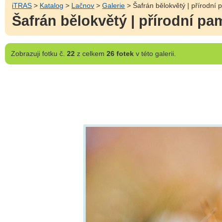
iTRAS
>
Katalog
>
Lačnov
>
Galerie
> Šafrán bělokvětý | přírodní
Šafrán bělokvětý | přírodní p
Zobrazuji
fotku č.
22
z celkem
26 fotek
v této galerii.