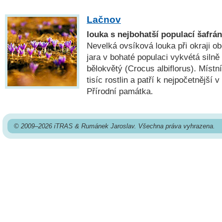
Lačnov
louka s nejbohatší populací šafrá
Nevelká ovsíková louka při okraji o
jara v bohaté populaci vykvétá silně
bělokvětý (Crocus albiflorus). Místn
tisíc rostlin a patří k nejpočetnější 
Přírodní památka.
© 2009–2026 iTRAS & Rumánek Jaroslav. Všechna práva vyhrazena.