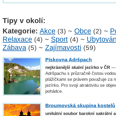
Tipy v okolí:
Kategorie:
Akce
~
Obce
~
P
(3)
(2)
Relaxace
~
Sport
~
Ubytován
(4)
(4)
Zábava
~
Zajímavosti
(5)
(59)
Pískovna Adršpach
nejkrásnější skalní jezírko v ČR
— 
Adršpachu s průzračně čistou vodou
plážičkami se právem považuje za n
jezírko. Pro svoji atraktivitu se obje
pohádce.
Broumovská skupina kostelů
unikátní soubor barokní sakrální a