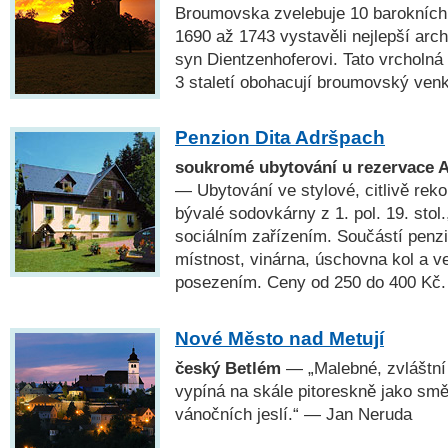
Broumovska zvelebuje 10 barokních k
1690 až 1743 vystavěli nejlepší arch
syn Dientzenhoferovi. Tato vrcholná
3 staletí obohacují broumovský ven
Penzion Dita Adršpach
soukromé ubytování u rezervace A
— Ubytování ve stylové, citlivě re
bývalé sodovkárny z 1. pol. 19. stol.
sociálním zařízením. Součástí penz
místnost, vinárna, úschovna kol a v
posezením. Ceny od 250 do 400 Kč.
Nové Město nad Metují
český Betlém
— „Malebné, zvláštní 
vypíná na skále pitoreskně jako sm
vánočních jeslí.“ — Jan Neruda