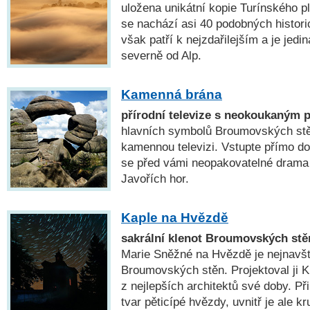
uložena unikátní kopie Turínského pl
se nachází asi 40 podobných histor
však patří k nejzdařilejším a je jedi
severně od Alp.
Kamenná brána
přírodní televize s neokoukaným
hlavních symbolů Broumovských stěn
kamennou televizi. Vstupte přímo do
se před vámi neopakovatelné drama
Javořích hor.
Kaple na Hvězdě
sakrální klenot Broumovských stě
Marie Sněžné na Hvězdě je nejnavš
Broumovských stěn. Projektoval ji K.
z nejlepších architektů své doby. P
tvar pěticípé hvězdy, uvnitř je ale k