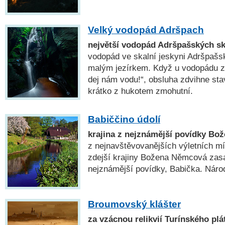
Velký vodopád Adršpach
největší vodopád Adršpašských sk
vodopád ve skalní jeskyni Adršpašs
malým jezírkem. Když u vodopádu zv
dej nám vodu!“, obsluha zdvihne sta
krátko z hukotem zmohutní.
Babiččino údolí
krajina z nejznámější povídky B
z nejnavštěvovanějších výletních m
zdejší krajiny Božena Němcová zasa
nejznámější povídky, Babička. Národ
Broumovský klášter
za vzácnou relikvií Turínského plá