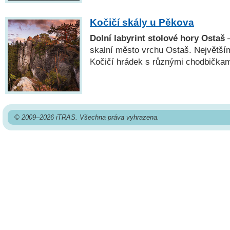
Kočičí skály u Pěkova
Dolní labyrint stolové hory Ostaš
—
skalní město vrchu Ostaš. Největší
Kočičí hrádek s různými chodbičkam
© 2009–2026 iTRAS. Všechna práva vyhrazena.