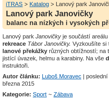
iTRAS
>
Katalog
> Lanový park Janovič
Lanový park Janovičky
balanc na nízkých i vysokých p
Lanový park
Janovičky
je součástí areálu
rekreace
Tábor Janovičky.
Vyzkoušíte si 
lanové překážky
různých obtížností; na 
jistící úvazek, helmu a karabiny. Na vše
d
instruktoři.
Autor článku:
Luboš Moravec
| poslední 
března 2015
Kategorie:
Sport
~
Zábava