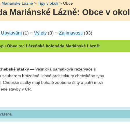
 Mariánské Lázně
>
Tipy v okolí
> Obce
a Mariánské Lázně: Obce v okol
~
Ubytování
(1)
~
Výlety
(3)
~
Zajímavosti
(33)
ypu
Obce
pro
Lázeňská kolonáda Mariánské Lázně
:
 chebské statky
— Vesnická památková rezervace s
m souborem hrázděné lidové architektury chebského typu
ol. Chebské statky mají bohatě zdobené štíty a patří mezi
děné stavby v ČR.
razena.