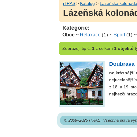
iTRAS
>
Katalog
>
Lázeňská kolonáda
Lázeňská kolonád
Kategorie:
Obce
~
Relaxace
(1)
~
Sport
(1)
Zobrazuji
tip č.
1
z celkem
1 objektů
t
Doubrava
nejkrásnější
nejucelenější
z 18. a 19. st
nejhezčí hráz
© 2009–2026 iTRAS. Všechna práva vyh