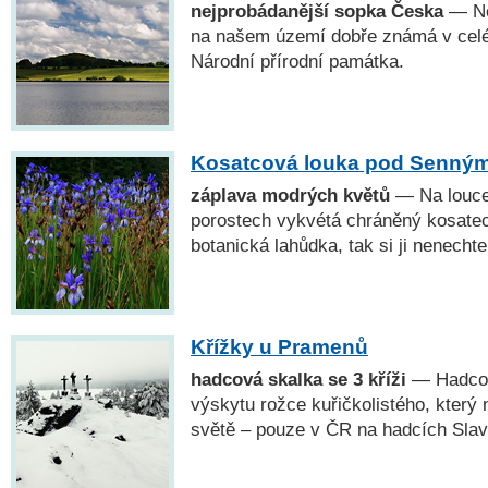
nejprobádanější sopka Česka
— Ne
na našem území dobře známá v cel
Národní přírodní památka.
Kosatcová louka pod Senný
záplava modrých květů
— Na louce
porostech vykvétá chráněný kosatec 
botanická lahůdka, tak si ji nenechte
Křížky u Pramenů
hadcová skalka se 3 kříži
— Hadcový
výskytu rožce kuřičkolistého, který 
světě – pouze v ČR na hadcích Sla