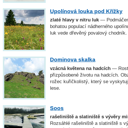
Upolínová louka pod Křížky
zlaté hlavy v nitru luk
— Podmáčené
bohatou populací nádherného upolín
luk vede dřevěný povalový chodník.
Dominova skalka
vzácná květena na hadcích
— Rosto
přizpůsobené životu na hadcích. Ob
rožec kuřičkolistý, který se vyskyt
lese.
Soos
rašeliniště a slatiniště s vývěry 
Rozsáhlé rašeliniště a slatiniště s 