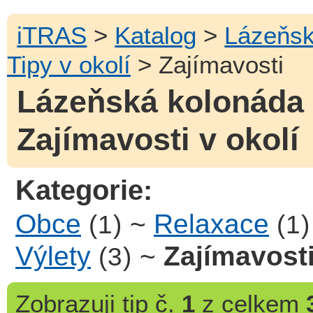
iTRAS
>
Katalog
>
Lázeňsk
Tipy v okolí
> Zajímavosti
Lázeňská kolonáda 
Zajímavosti v okolí
Kategorie:
Obce
~
Relaxace
(1)
(1)
Výlety
~
Zajímavost
(3)
Zobrazuji
tip č.
1
z celkem