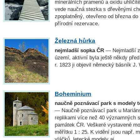
minerálních pramenů a oxidu uhličit
vede naučná stezka s dřevěnými cho
zpoplatněný, otevřeno od března do 
přírodní rezervace.
Železná hůrka
nejmladší sopka ČR
— Nejmladší 
území, aktivní byla ještě někdy před
r. 1823 ji objevil německý básník J.
Boheminium
naučně poznávací park s modely 
— Naučně poznávací park u Marián
replikami více než 40 významných s
památek ČR. Veškeré vystavené mod
měřítku 1 : 25. K vidění jsou např.
vláčků, letecké modely aj.