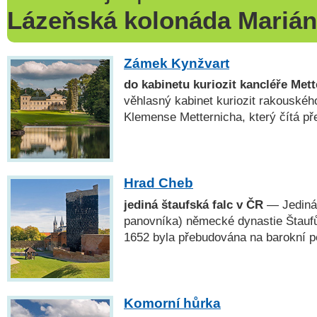
Lázeňská kolonáda Mariá
Zámek Kynžvart
do kabinetu kuriozit kancléře Met
věhlasný kabinet kuriozit rakouskéh
Klemense Metternicha, který čítá př
Hrad Cheb
jediná štaufská falc v ČR
— Jediná 
panovníka) německé dynastie Štauf
1652 byla přebudována na barokní p
Komorní hůrka