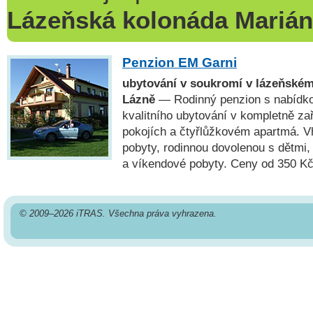
Lázeňská kolonáda Mariá
Penzion EM Garni
ubytování v soukromí v lázeňském
Lázně
— Rodinný penzion s nabídko
kvalitního ubytování v kompletně z
pokojích a čtyřlůžkovém apartmá. V
pobyty, rodinnou dovolenou s dětmi,
a víkendové pobyty. Ceny od 350 Kč
© 2009–2026 iTRAS. Všechna práva vyhrazena.