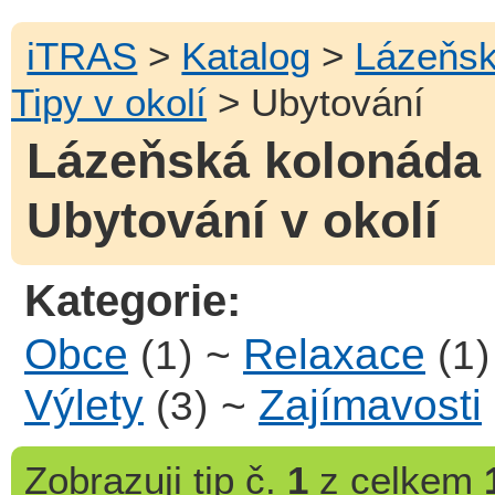
iTRAS
>
Katalog
>
Lázeňsk
Tipy v okolí
> Ubytování
Lázeňská kolonáda 
Ubytování v okolí
Kategorie:
Obce
~
Relaxace
(1)
(1)
Výlety
~
Zajímavosti
(3)
Zobrazuji
tip č.
1
z celkem