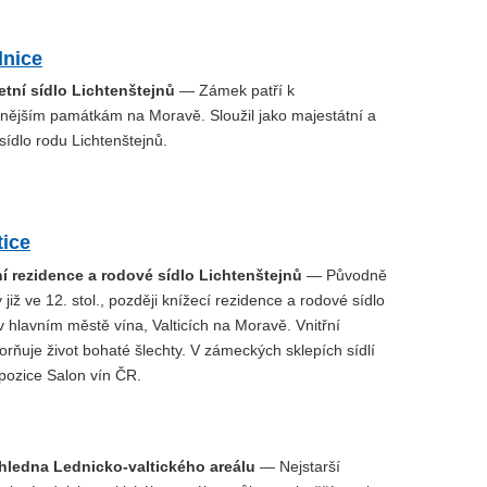
nice
tní sídlo Lichtenštejnů
— Zámek patří k
nějším památkám na Moravě. Sloužil jako majestátní a
sídlo rodu Lichtenštejnů.
tice
 rezidence a rodové sídlo Lichtenštejnů
— Původně
 již ve 12. stol., později knížecí rezidence a rodové sídlo
v hlavním městě vína, Valticích na Moravě. Vnitřní
rňuje život bohaté šlechty. V zámeckých sklepích sídlí
pozice Salon vín ČR.
hledna Lednicko-valtického areálu
— Nejstarší