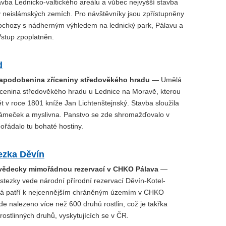
avba Lednicko-valtického areálu a vůbec nejvyšší stavba
v neislámských zemích. Pro návštěvníky jsou zpřístupněny
é ochozy s nádherným výhledem na lednický park, Pálavu a
Vstup zpoplatněn.
d
apodobenina zříceniny středověkého hradu
— Umělá
ícenina středověkého hradu u Lednice na Moravě, kterou
t v roce 1801 kníže Jan Lichtenštejnský. Stavba sloužila
zámeček a myslivna. Panstvo se zde shromažďovalo v
ořádalo tu bohaté hostiny.
ezka Děvín
ovědecky mimořádnou rezervací v CHKO Pálava
—
stezky vede národní přírodní rezervací Děvín-Kotel-
rá patří k nejcennějším chráněným územím v CHKO
de nalezeno více než 600 druhů rostlin, což je takřka
 rostlinných druhů, vyskytujících se v ČR.