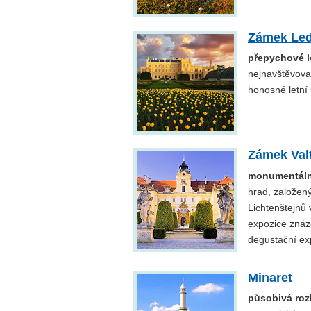
Zámek Led
přepychové le
nejnavštěvova
honosné letní 
Zámek Val
monumentální
hrad, založený
Lichtenštejnů 
expozice znázo
degustační ex
Minaret
působivá roz