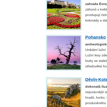
zahrada Evro
záhonů s květi
prostupují čet
kolonády a da
Pohansko
archeologick
Unikátní lužní
Lužní lesy zde
louky se stale
středověké hra
Děvín-Kot
dokonalá ilu
nejvzácnější s
hradů, horko, 
prosluněného 