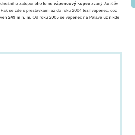
stě dnešního zatopeného lomu
vápencový kopec
zvaný
Janičův
Pak se zde s přestávkami až do roku 2004 těžil vápenec, což
roveň
249 m n. m.
Od roku 2005 se vápenec na Pálavě už nikde