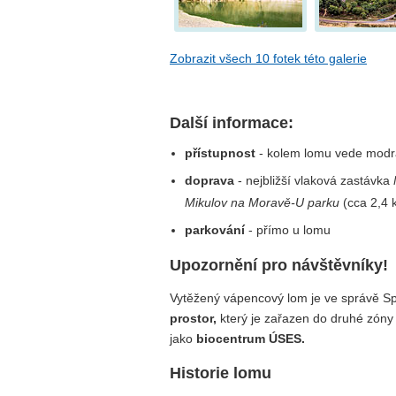
Zobrazit všech 10 fotek této galerie
Další informace:
přístupnost
- kolem lomu vede modrá 
doprava
- nejbližší vlaková zastávka
Mikulov na Moravě-U parku
(cca 2,4 
parkování
- přímo u lomu
Upozornění pro návštěvníky!
Vytěžený vápencový lom je ve správě S
prostor,
který je zařazen do druhé zóny
jako
biocentrum ÚSES.
Historie lomu