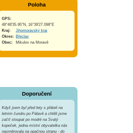
Poloha
GPS:
48°48'35.95"N, 16°39'27.098"E
Kraj:
Jihomoravský kraj
Okres:
Břeclav
Obec:
Mikulov na Moravě
Doporučení
Když jsem byl před lety s přáteli na
letním čundru po Pálavě a chtěli jsme
začít stoupat po modré na Svatý
kopeček, jedna místní obyvatelka nás
nasměrovala na opačnou stranu - do