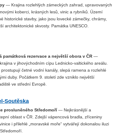
py
— Krajina rozlehlých zámeckých zahrad, upravovaných
novými koberci, krásných lesů, vinic a rybníků. Území
né historické stavby, jako jsou lovecké zámečky, chrámy,
lší architektonické skvosty. Památka UNESCO.
á památková rezervace a největší obora v ČR
—
 krajina v jihovýchodním cípu Lednicko-valtického areálu.
 prostupují četné vodní kanály, slepá ramena a rozlehlé
tými duby. Počátkem 9. století zde vzniklo největší
diště ve střední Evropě.
el-Soutěska
ze prosluněného Středomoří
— Nejkrásnější a
tepní oblast v ČR. Zdejší vápencová bradla, zříceniny
vinice i přilehlé „moravské moře“ vytvářejí dokonalou iluzi
Středomoří.