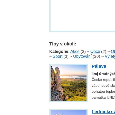
Tipy v okolí:
Kategorie:
Akce
(3)
~
Obce
(2)
~
Ob
~
Sport
(3)
~
Ubytování
(20)
~
Výlet
Pálava
kraj úrodných
České republik
vápencové skál
bohatou teplom
památka UNE
Lednicko-v