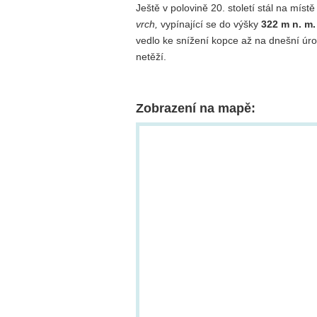
Ještě v polovině 20. století stál na mí
vrch,
vypínající se do výšky
322 m n. m.
vedlo ke snížení kopce až na dnešní ú
netěží.
Zobrazení na mapě: