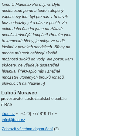
lomu U Mariánského mlýna. Bylo
neskutečné parno a tento zatopený
vápencový lom byl pro nás v tu chvíli
bez nadsázky jako oáza v poušti. Za
celou dobu čundru jsme na Pálavě
nenašli krásnější koupání! Protože jsou
tu kamenité břehy, je pobyt ve vodě
ideální v pevných sandálech. Břehy na
mnoha místech nabízejí skvělé
možnosti skoků do vody, ale pozor, kam
skáčete, ne všude je dostatečná
hloubka. Překvapilo nás i značné
množství utopených brouků roháčů,
plovoucích na hladině :-)
Luboš Moravec
provozovatel cestovatelského portálu
iTRAS
itras.cz
~ [+420] 777 819 117 ~
info@itras.cz
Zobrazit všechna doporučení
(2)