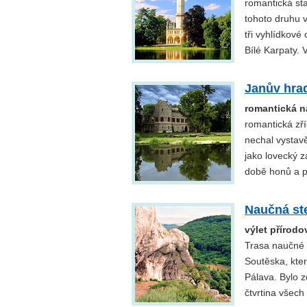
romantická st
tohoto druhu 
tři vyhlídkov
Bílé Karpaty. 
Janův hra
romantická n
romantická zř
nechal vystavě
jako lovecký 
době honů a p
Naučná st
výlet přírod
Trasa naučné 
Soutěska, kte
Pálava. Bylo z
čtvrtina všech