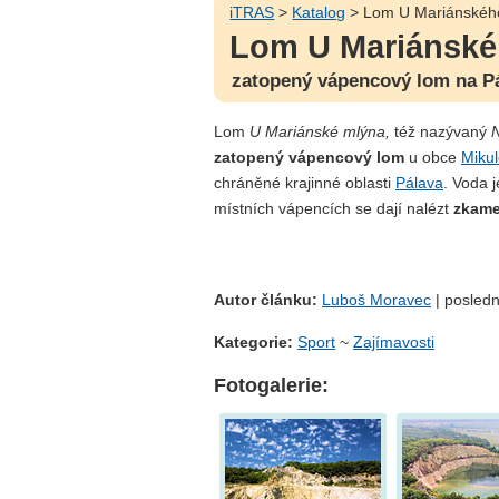
iTRAS
>
Katalog
> Lom U Mariánskéh
Lom U Mariánské
zatopený vápencový lom na P
Lom
U Mariánské mlýna,
též nazývaný
N
zatopený vápencový lom
u obce
Miku
chráněné krajinné oblasti
Pálava
. Voda 
místních vápencích se dají nalézt
zkame
Autor článku:
Luboš Moravec
| posledn
Kategorie:
Sport
~
Zajímavosti
Fotogalerie: