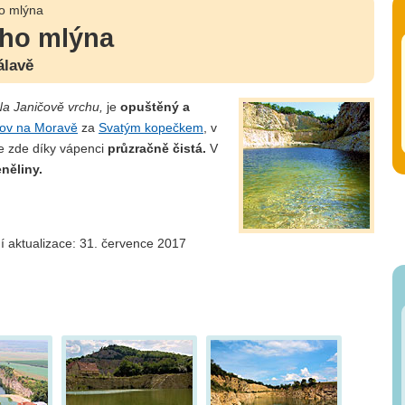
o mlýna
ho mlýna
álavě
a Janičově vrchu,
je
opuštěný a
lov na Moravě
za
Svatým kopečkem
, v
je zde díky vápenci
průzračně čistá.
V
něliny.
í aktualizace: 31. července 2017