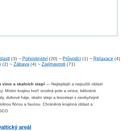
lasti
(3)
~
Pohostinství
(20)
~
Průvodci
(1)
~
Relaxace
(4)
y
(2)
~
Zábava
(4)
~
Zajímavosti
(71)
 vinic a skalních stepí
— Nejteplejší a nejsušší oblast
y. Místní krajinu tvoří úrodná pole a vinice, bělostné
y, dubové háje, skalní stepi a lesostepi s neobyčejně
ilnou flórou a faunou. Chráněná krajinná oblast a
SCO.
altický areál