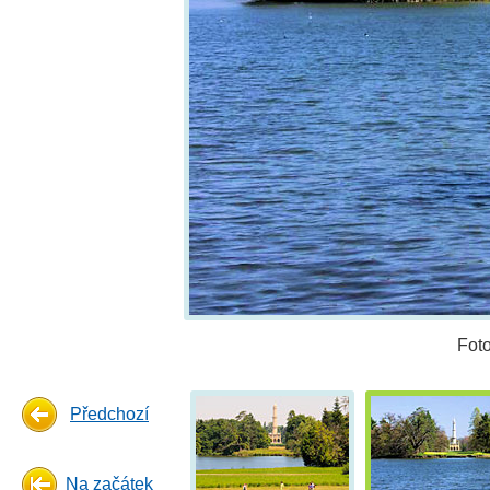
Fot
Předchozí
Na začátek