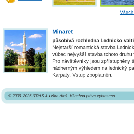
Všechn
Minaret
působivá rozhledna Lednicko-valt
Nejstarší romantická stavba Lednick
vůbec nejvyšší stavba tohoto druhu
Pro návštěvníky jsou zpřístupněny t
nádherným výhledem na lednický par
Karpaty. Vstup zpoplatněn.
© 2009–2026 iTRAS & Liška Aleš. Všechna práva vyhrazena.