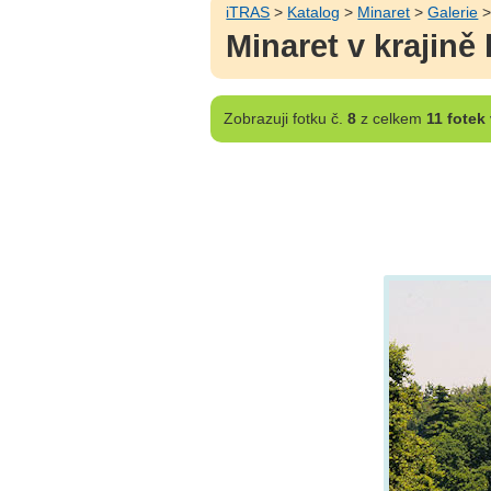
iTRAS
>
Katalog
>
Minaret
>
Galerie
>
Minaret v krajin
Zobrazuji
fotku č.
8
z celkem
11 fotek