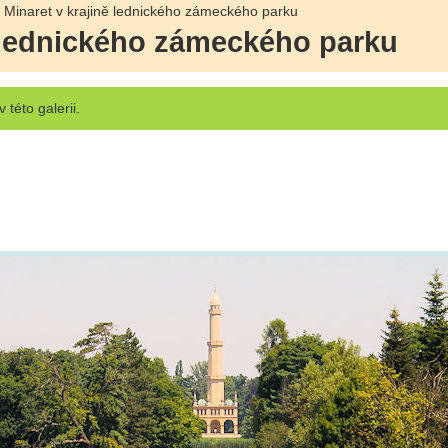
 Minaret v krajině lednického zámeckého parku
ě lednického zámeckého parku
v této galerii.