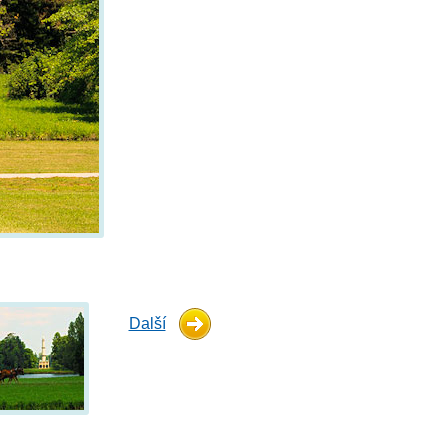
Další