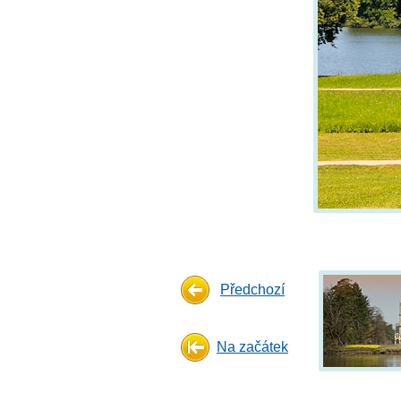
Předchozí
Na začátek