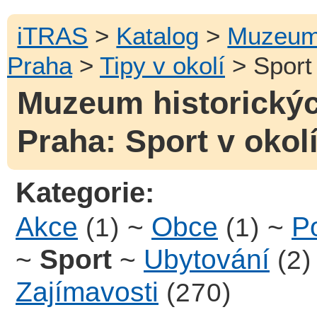
iTRAS
>
Katalog
>
Muzeum 
Praha
>
Tipy v okolí
> Sport
Muzeum historickýc
Praha: Sport v okol
Kategorie:
Akce
~
Obce
~
Po
(1)
(1)
~
Sport
~
Ubytování
(2)
Zajímavosti
(270)