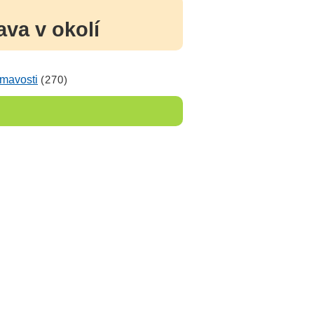
va v okolí
ímavosti
(270)