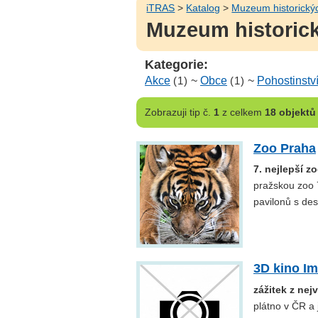
iTRAS
>
Katalog
>
Muzeum historickýc
Muzeum historick
Kategorie:
Akce
(1)
~
Obce
(1)
~
Pohostinstv
Zobrazuji
tip č.
1
z celkem
18 objektů
Zoo Praha
7. nejlepší z
pražskou zoo 7
pavilonů s des
3D kino I
zážitek z nej
plátno v ČR a 