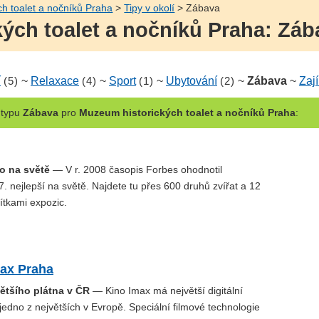
h toalet a nočníků Praha
>
Tipy v okolí
> Zábava
ých toalet a nočníků Praha: Zába
í
(5)
~
Relaxace
(4)
~
Sport
(1)
~
Ubytování
(2)
~
Zábava
~
Zaj
typu
Zábava
pro
Muzeum historických toalet a nočníků Praha
:
oo na světě
— V r. 2008 časopis Forbes ohodnotil
. nejlepší na světě. Najdete tu přes 600 druhů zvířat a 12
ítkami expozic.
max Praha
většího plátna v ČR
— Kino Imax má největší digitální
jedno z největších v Evropě. Speciální filmové technologie