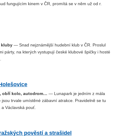
sud fungujícím kinem v ČR, promítá se v něm už od r.
 kluby
— Snad nejznámější hudební klub v ČR. Proslul
i párty, na kterých vystupují české klubové špičky i hosté
.
Holešovice
, obří kolo, autodrom…
— Lunapark je jedním z mála
 jsou trvale umístěné zábavní atrakce. Pravidelně se tu
 a Václavská pouť.
žských pověstí a strašidel