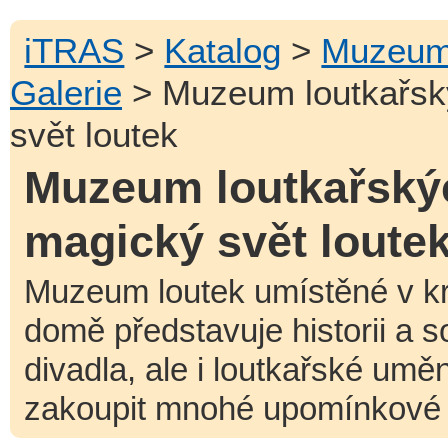
iTRAS
>
Katalog
>
Muzeum 
Galerie
> Muzeum loutkařský
svět loutek
Muzeum loutkařskýc
magický svět loute
Muzeum loutek umístěné v 
domě představuje historii a
divadla, ale i loutkařské umě
zakoupit mnohé upomínkové p