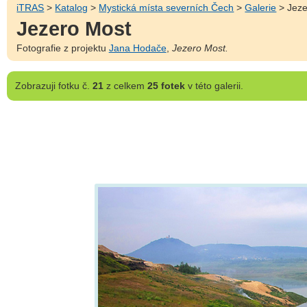
iTRAS
>
Katalog
>
Mystická místa severních Čech
>
Galerie
> Jeze
Jezero Most
Fotografie z projektu
Jana Hodače
,
Jezero Most.
Zobrazuji
fotku č.
21
z celkem
25 fotek
v této galerii.