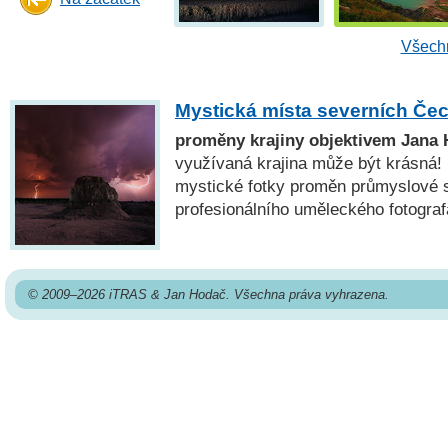
Všechn
Mystická místa severních Če
proměny krajiny objektivem Jana
využívaná krajina může být krásná! 
mystické fotky proměn průmyslové 
profesionálního uměleckého fotogra
© 2009–2026 iTRAS & Jan Hodač. Všechna práva vyhrazena.