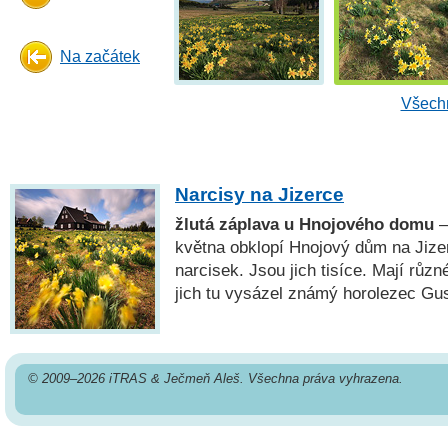
Na začátek
Všechn
Narcisy na Jizerce
žlutá záplava u Hnojového domu
—
května obklopí Hnojový dům na Jize
narcisek. Jsou jich tisíce. Mají různ
jich tu vysázel známý horolezec Gus
© 2009–2026 iTRAS & Ječmeň Aleš. Všechna práva vyhrazena.