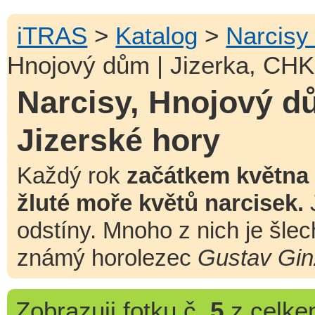
iTRAS
>
Katalog
>
Narcisy
Hnojový dům | Jizerka, CHK
Narcisy, Hnojový d
Jizerské hory
Každý rok
začátkem května
žluté moře květů narcisek.
J
odstíny. Mnoho z nich je šle
známý horolezec
Gustav Gin
Zobrazuji
fotku č.
5
z celk