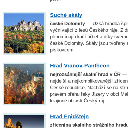
Suché skály
české Dolomity
— Úzká hradba špič
vyčnívající z lesů Českého ráje. Z 
připomínají dračí hřbet a díky svém
české Dolomity. Skály jsou tvořeny
pískovcem.
Hrad Vranov-Pantheon
nejrozsáhlejší skalní hrad v ČR
— 
nejdelší a nejkomplikovanější zřícen
České republice. Nachází se na str
pravém břehu řeky Jizery v obci Ma
krajinné oblasti Český ráj.
Hrad Frýdštejn
zřícenina skalního strážního hra