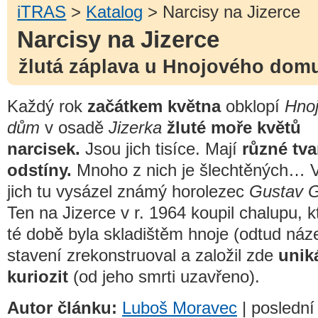
iTRAS
>
Katalog
> Narcisy na Jizerce
Narcisy na Jizerce
žlutá záplava u Hnojového dom
Každý rok
začátkem května
obklopí
Hno
dům
v osadě
Jizerka
žluté moře květů
narcisek.
Jsou jich tisíce. Mají
různé tva
odstíny.
Mnoho z nich je šlechtěných… V
jich tu vysázel známý horolezec
Gustav G
Ten na Jizerce v r. 1964 koupil chalupu, k
té době byla skladištěm hnoje (odtud ná
stavení zrekonstruoval a založil zde
unik
kuriozit
(od jeho smrti uzavřeno).
Autor článku:
Luboš Moravec
| poslední 