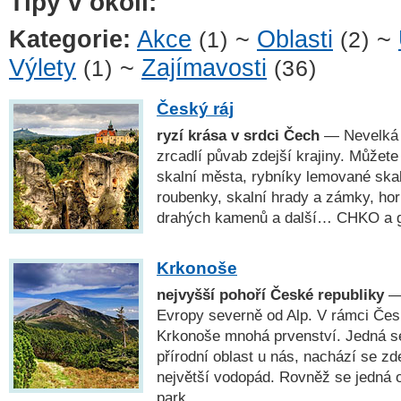
Tipy v okolí:
Kategorie:
Akce
~
Oblasti
~
(1)
(2)
Výlety
~
Zajímavosti
(1)
(36)
Český ráj
ryzí krása v srdci Čech
— Nevelká o
zrcadlí půvab zdejší krajiny. Můžete
skalní města, rybníky lemované ska
roubenky, skalní hrady a zámky, ho
drahých kamenů a další… CHKO a
Krkonoše
nejvyšší pohoří České republiky
— 
Evropy severně od Alp. V rámci Čes
Krkonoše mnohá prvenství. Jedná s
přírodní oblast u nás, nachází se zd
největší vodopád. Rovněž se jedná 
park.