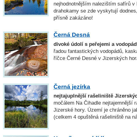
nejhodnotnějším nalezištím safírů v
drahokamy se zde vyskytují dodnes, 
přísně zakázáno!
Černá Desná
divoké údolí s peřejemi a vodopád
řadou fantastických vodopádů, kaská
říčce Černé Desné v Jizerských hor
Černá jezírka
nejtajuplnější rašeliniště Jizerský
močálem Na Čihadle nejtajemnější r
Jizerské hory. Území je chráněno ja
(celkem 4 opuštěná rašeliniště na ná