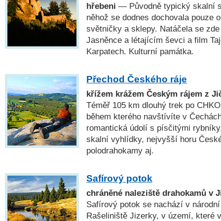
hřebeni
— Původně typický skalní st
něhož se dodnes dochovala pouze ok
světničky a sklepy. Natáčela se zd
Jasněnce a létajícím ševci a film Ta
Karpatech. Kulturní památka.
Přechod Českého ráje
křížem krážem Českým rájem z Jič
Téměř 105 km dlouhý trek po CHKO 
během kterého navštívíte v Čechách
romantická údolí s písčitými rybníky
skalní vyhlídky, nejvyšší horu České
polodrahokamy aj.
Safírový potok
chráněné naleziště drahokamů v J
Safírový potok se nachází v národní 
Rašeliniště Jizerky, v území, které v