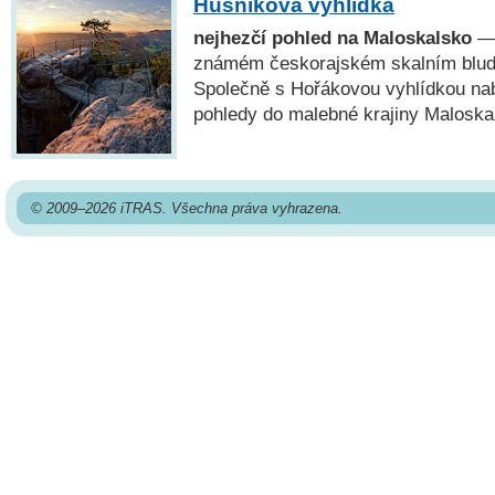
Husníkova vyhlídka
nejhezčí pohled na Maloskalsko
— 
známém českorajském skalním bludiš
Společně s Hořákovou vyhlídkou nab
pohledy do malebné krajiny Maloska
© 2009–2026 iTRAS. Všechna práva vyhrazena.