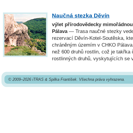
Naučná stezka Děvín
výlet přírodovědecky mimořádnou
Pálava
— Trasa naučné stezky vede 
rezervací Děvín-Kotel-Soutěska, kte
chráněným územím v CHKO Pálava. 
než 600 druhů rostlin, což je takřka 
rostlinných druhů, vyskytujících se 
© 2009–2026 iTRAS & Spilka František. Všechna práva vyhrazena.