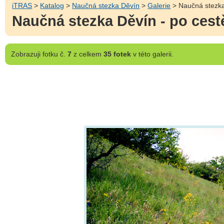
iTRAS
>
Katalog
>
Naučná stezka Děvín
>
Galerie
> Naučná stezka 
Naučná stezka Děvín - po cestě
Zobrazuji
fotku č.
7
z celkem
35 fotek
v této galerii.