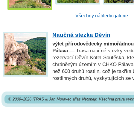
Všechny náhledy galerie
Naučná stezka Děvín
výlet přírodovědecky mimořádnou
Pálava
— Trasa naučné stezky vede 
rezervací Děvín-Kotel-Soutěska, kte
chráněným územím v CHKO Pálava. 
než 600 druhů rostlin, což je takřka 
rostlinných druhů, vyskytujících se 
© 2009–2026 iTRAS & Jan Moravec alias Netopejr. Všechna práva vyhr