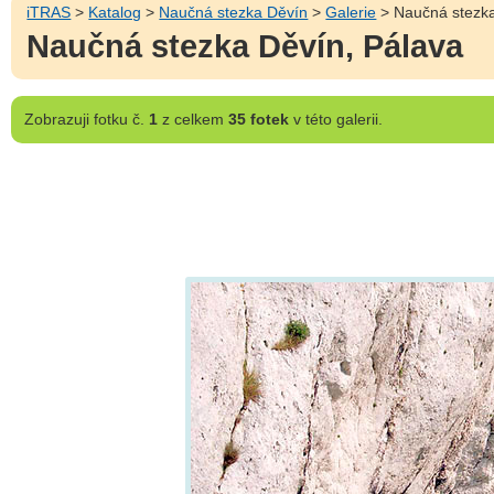
iTRAS
>
Katalog
>
Naučná stezka Děvín
>
Galerie
> Naučná stezka
Naučná stezka Děvín, Pálava
Zobrazuji
fotku č.
1
z celkem
35 fotek
v této galerii.