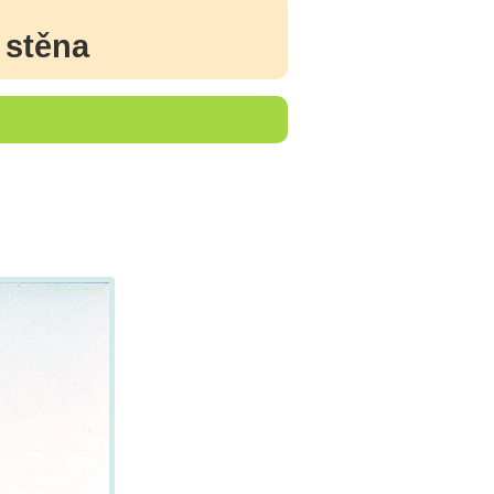
a
 stěna