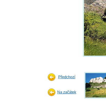
Předchozí
Na začátek