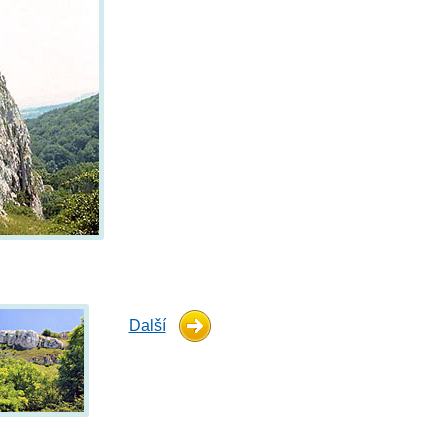
Další