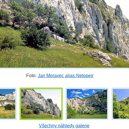
Foto:
Jan Moravec alias Netopejr
Všechny náhledy galerie