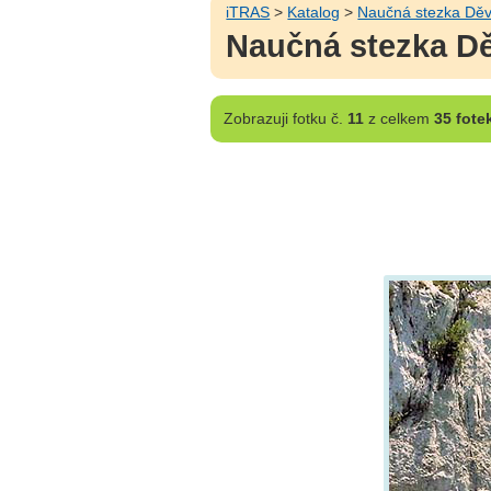
iTRAS
>
Katalog
>
Naučná stezka Děv
Naučná stezka Dě
Zobrazuji
fotku č.
11
z celkem
35 fote