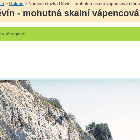
ín
>
Galerie
> Naučná stezka Děvín - mohutná skalní vápencová stěn
vín - mohutná skalní vápencová
k
v této galerii.