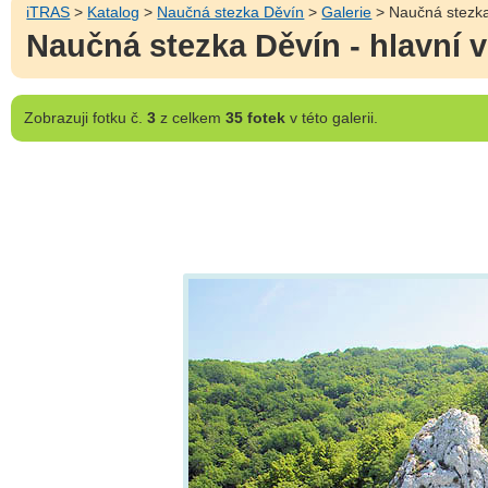
iTRAS
>
Katalog
>
Naučná stezka Děvín
>
Galerie
> Naučná stezka 
Naučná stezka Děvín - hlavní v
Zobrazuji
fotku č.
3
z celkem
35 fotek
v této galerii.