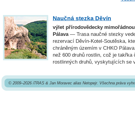
Naučná stezka Děvín
výlet přírodovědecky mimořádnou
Pálava
— Trasa naučné stezky vede 
rezervací Děvín-Kotel-Soutěska, kte
chráněným územím v CHKO Pálava. 
než 600 druhů rostlin, což je takřka 
rostlinných druhů, vyskytujících se 
© 2009–2026 iTRAS & Jan Moravec alias Netopejr. Všechna práva vyhr