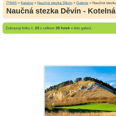
iTRAS
>
Katalog
>
Naučná stezka Děvín
>
Galerie
> Naučná stezka
Naučná stezka Děvín - Kotelná
Zobrazuji
fotku č.
23
z celkem
35 fotek
v této galerii.