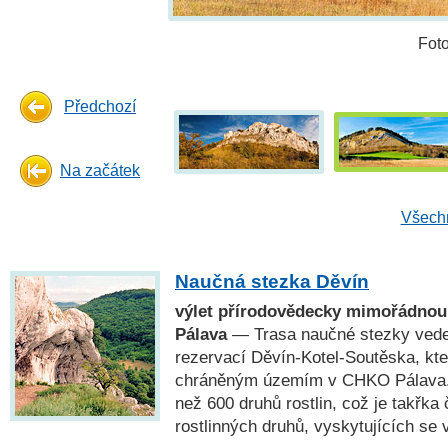
Fot
Předchozí
Na začátek
Všechn
Naučná stezka Děvín
výlet přírodovědecky mimořádnou
Pálava
— Trasa naučné stezky vede 
rezervací Děvín-Kotel-Soutěska, kte
chráněným územím v CHKO Pálava. 
než 600 druhů rostlin, což je takřka 
rostlinných druhů, vyskytujících se 