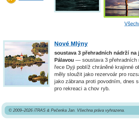
Všechn
Nové Mlýny
soustava 3 přehradních nádrží na 
Pálavou
— soustava 3 přehradních 
řece Dyji poblíž chráněné krajinné 
měly sloužit jako rezervoár pro roz
jako zábrana proti povodním, dnes s
pro rekreaci a chov ryb.
© 2009–2026 iTRAS & Pečenka Jan. Všechna práva vyhrazena.