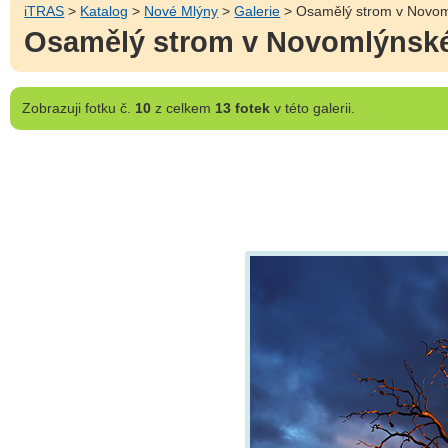
iTRAS
>
Katalog
>
Nové Mlýny
>
Galerie
> Osamělý strom v Novoml
Osamělý strom v Novomlýnské 
Zobrazuji
fotku č.
10
z celkem
13 fotek
v této galerii.