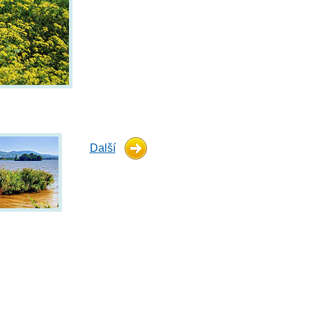
Další