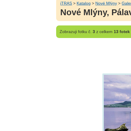
iTRAS
>
Katalog
>
Nové Mlýny
>
Gale
Nové Mlýny, Pála
Zobrazuji
fotku č.
3
z celkem
13 fotek