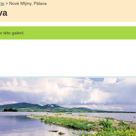
rie
> Nové Mlýny, Pálava
va
v této galerii.