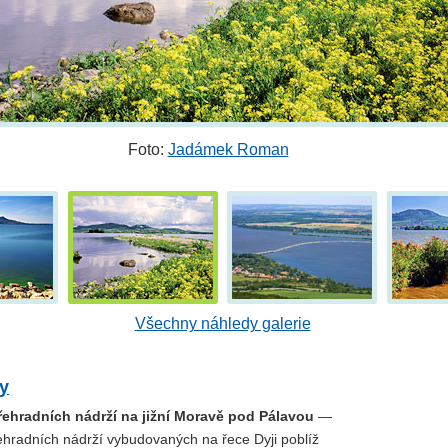
Foto:
Jadámek Roman
Všechny náhledy galerie
y
řehradních nádrží na jižní Moravě pod Pálavou
—
ehradních nádrží vybudovaných na řece Dyji poblíž