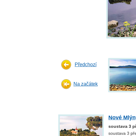
Předchozí
Na začátek
Nové Mlýn
soustava 3 p
soustava 3 př