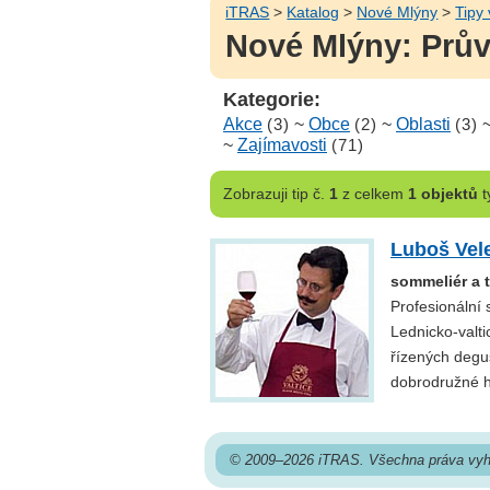
iTRAS
>
Katalog
>
Nové Mlýny
>
Tipy 
Nové Mlýny: Prův
Kategorie:
Akce
(3)
~
Obce
(2)
~
Oblasti
(3)
~
Zajímavosti
(71)
Zobrazuji
tip č.
1
z celkem
1 objektů
t
Luboš Vel
sommeliér a t
Profesionální
Lednicko-valti
řízených degu
dobrodružné h
© 2009–2026 iTRAS. Všechna práva vyh