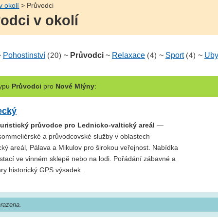
v okolí
> Průvodci
odci v okolí
~
Pohostinství
(20)
~
Průvodci
~
Relaxace
(4)
~
Sport
(4)
~
Uby
ypu
Průvodci
pro
Nové Mlýny
:
ecký
uristický průvodce pro Lednicko-valtický areál
—
 sommeliérské a průvodcovské služby v oblastech
cký areál, Pálava a Mikulov pro širokou veřejnost. Nabídka
stací ve vinném sklepě nebo na lodi. Pořádání zábavné a
ry historický GPS výsadek.
razena.