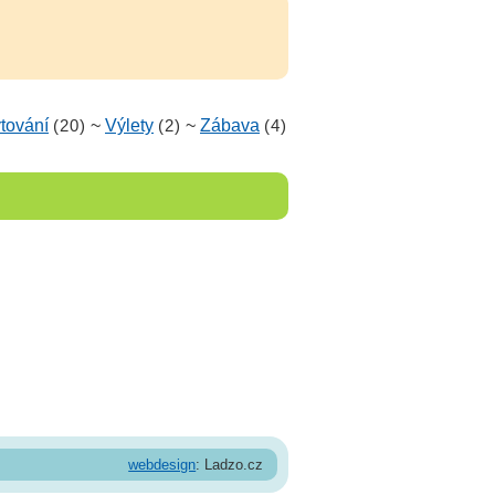
tování
(20)
~
Výlety
(2)
~
Zábava
(4)
webdesign
: Ladzo.cz