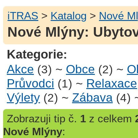
iTRAS
>
Katalog
>
Nové M
Nové Mlýny: Ubytov
Kategorie:
Akce
~
Obce
~
Ob
(3)
(2)
Průvodci
~
Relaxace
(1)
Výlety
~
Zábava
(2)
(4)
Zobrazuji
tip č.
1
z celkem
Nové Mlýny
: