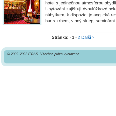
hotel s jedinečnou atmosférou obydl
Ubytování zajišťují dvoulůžkové pok
nábytkem, k dispozici je anglická res
bar s krbem, vinný sklep, seminární 
Stránka:
- 1 -
2
Další >
© 2009–2026 iTRAS. Všechna práva vyhrazena.