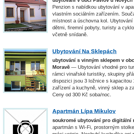
Penzion s nabídkou ubytování v apa
vlastním sociálním zařízením. Součá
místnost a úschovna kol. Ubytování 
dětmi, firemní pobyty, turisty a cykl
včetně snídaně.
Ubytování Na Sklepách
ubytování s vinným sklepem v obci
Moravě
— Ubytování vhodné pro turi
rámci vinařské turistiky, skupiny přá
dispozici jsou 3 ložnice s kapacitou 
zařízení a kuchyně, vinný sklep a 
Ceny od 300 Kč soba/noc.
Apartmán Lípa Mikulov
soukromé ubytování pro digitální
apartmán s Wi-Fi, prostorným stol
práci vstoje. Nechybí kuchyňka ani