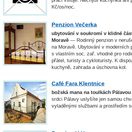
Kč/os/noc.
Penzion Večerka
ubytování v soukromí v klidné čás
Moravě
— Rodinný penzion v neruše
na Moravě. Ubytování v moderních 
s vlastním soc. zař. vhodné pro rodi
přátel, turisty a cykloturisty. K disp
kuchyně, zahrada a úschovna kol.
Café Fara Klentnice
božská mana na toulkách Pálavou
srdci Pálavy uslyšíte jen samou chvá
vyladěnými službami a prostředím s