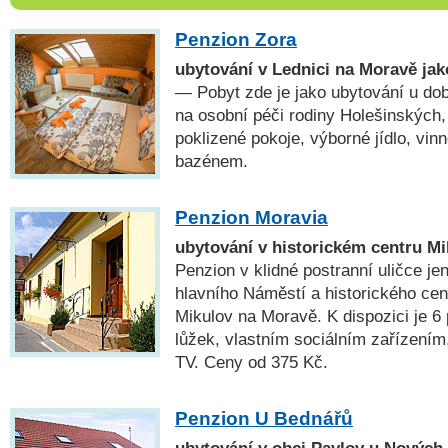
Penzion Zora
ubytování v Lednici na Moravě ja
— Pobyt zde je jako ubytování u do
na osobní péči rodiny Holešinských,
poklizené pokoje, výborné jídlo, vi
bazénem.
Penzion Moravia
ubytování v historickém centru M
Penzion v klidné postranní uličce je
hlavního Náměstí a historického ce
Mikulov na Moravě. K dispozici je 6
lůžek, vlastním sociálním zařízením,
TV. Ceny od 375 Kč.
Penzion U Bednářů
ubytování v obci Pavlov u Nových