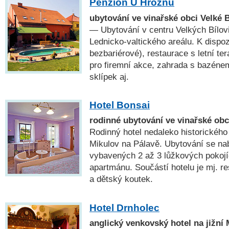
Penzion U Hroznu
ubytování ve vinařské obci Velké B
— Ubytování v centru Velkých Bílovi
Lednicko-valtického areálu. K dispoz
bezbariérové), restaurace s letní te
pro firemní akce, zahrada s bazéne
sklípek aj.
Hotel Bonsai
rodinné ubytování ve vinařské ob
Rodinný hotel nedaleko historického
Mikulov na Pálavě. Ubytování se na
vybavených 2 až 3 lůžkových pokojí
apartmánu. Součástí hotelu je mj. r
a dětský koutek.
Hotel Drnholec
anglický venkovský hotel na jižní