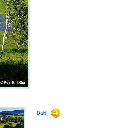
Další