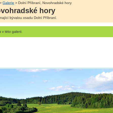
>
Galerie
> Dolní Příbraní, Novohradské hory
Novohradské hory
ající bývalou osadu Dolní Příbraní.
k
v této galerii.