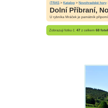
iTRAS
>
Katalog
>
Novohradské hory
Dolní Příbraní, 
U rybníka Mráček je památník připomín
Zobrazuji
fotku č.
47
z celkem
68 fote