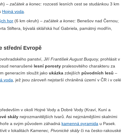
uh) –
začátek a konec:
rozcestí lesních cest se studánkou 3 km
es
Hojná voda
.
ých hor
(6 km okruh) –
začátek a konec:
Benešov nad Černou;
ta Stiftera, bývalá sklářská huť Gabriela, památný modřín,
ve střední Evropě
 novohradského panství,
Jiří František August Buquoy,
prohlásit v
osud nenarušené
lesní porosty
pralesovitého charakteru za
ím generacím sloužit jako
ukázka
zdejších
původních lesů
–
á voda
, jež jsou zároveň nejstarší chráněná území v ČR i v celé
ředevším v okolí Hojné Vody a Dobré Vody (Kraví, Kuní a
lové skály
nejrozmanitějších tvarů. Asi nejznámějšími skalními
 hoře a svým původem záhadná
kamenná pyramida
u Pasek.
vit v lokalitách
Kamenec, Pivonické skály
či na česko-rakouské