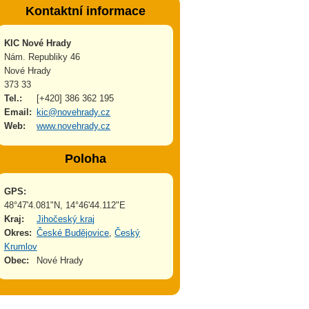
Kontaktní informace
KIC Nové Hrady
Nám. Republiky 46
Nové Hrady
373 33
Tel.:
[+420] 386 362 195
Email:
kic@novehrady.cz
Web:
www.novehrady.cz
Poloha
GPS:
48°47'4.081"N, 14°46'44.112"E
Kraj:
Jihočeský kraj
Okres:
České Budějovice
,
Český
Krumlov
Obec:
Nové Hrady