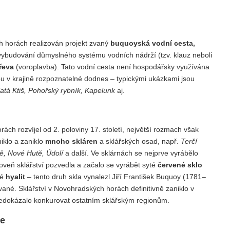
 horách realizován projekt zvaný
buquoyská vodní cesta,
 vybudování důmyslného systému vodních nádrží (tzv. klauz neboli
řeva
(voroplavba). Tato vodní cesta není hospodářsky využívána
jsou v krajině rozpoznatelné dodnes – typickými ukázkami jsou
latá Ktiš, Pohořský rybník, Kapelunk
aj.
ch rozvíjel od 2. poloviny 17. století, největší rozmach však
iklo a zaniklo
mnoho skláren
a sklářských osad, např.
Terčí
tě, Nové Hutě, Údolí
a další. Ve sklárnách se nejprve vyrábělo
oveň sklářství pozvedla a začalo se vyrábět syté
červené sklo
né
hyalit
– tento druh skla vynalezl Jiří František Buquoy (1781–
vané. Sklářství v Novohradských horách definitivně zaniklo v
 nedokázalo konkurovat ostatním sklářským regionům.
ce