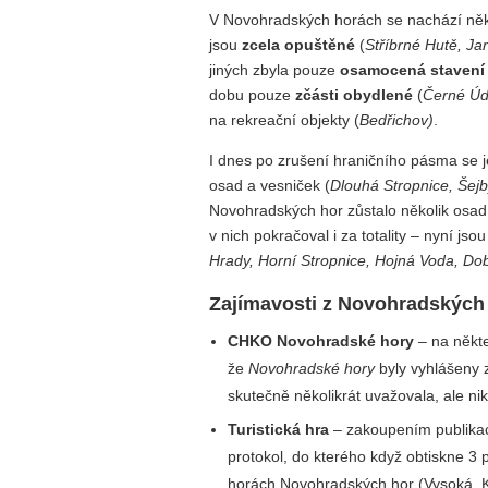
V Novohradských horách se nachází někol
jsou
zcela opuštěné
(
Stříbrné Hutě, Ja
jiných zbyla pouze
osamocená stavení
dobu pouze
zčásti obydlené
(
Černé Údo
na rekreační objekty (
Bedřichov)
.
I dnes po zrušení hraničního pásma se j
osad a vesniček (
Dlouhá Stropnice, Šejb
Novohradských hor zůstalo několik osad, 
v nich pokračoval i za totality – nyní jso
Hrady, Horní Stropnice, Hojná Voda, D
Zajímavosti z Novohradských
CHKO Novohradské hory
– na někte
že
Novohradské hory
byly vyhlášeny 
skutečně několikrát uvažovala, ale ni
Turistická hra
– zakoupením publika
protokol, do kterého když obtiskne 3
horách Novohradských hor (Vysoká, K