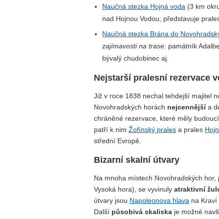
Naučná stezka Hojná voda
(3 km okr
nad Hojnou Vodou; představuje pral
Naučná stezka Brána do Novohradsk
zajímavosti na trase:
památník Adalber
bývalý chudobinec aj.
Nejstarší pralesní rezervace 
Již v roce 1838 nechal tehdejší majitel
Novohradských horách
nejcennější
a d
chráněné rezervace, které měly budouc
patří k nim
Žofínský prales
a prales
Hojn
střední Evropě.
Bizarní skalní útvary
Na mnoha místech Novohradských hor, p
Vysoká hora), se vyvinuly
atraktivní žu
útvary jsou
Napoleonova hlava
na Kraví
Další
působivá skaliska
je možné navští