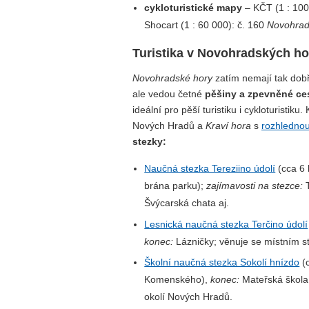
cykloturistické mapy
– KČT (1 : 100
Shocart (1 : 60 000): č. 160
Novohrad
Turistika v Novohradských h
Novohradské hory
zatím nemají tak dobře
ale vedou četné
pěšiny a zpevněné ces
ideální pro pěší turistiku i cykloturistik
Nových Hradů a
Kraví hora
s
rozhledno
stezky:
Naučná stezka Tereziino údolí
(cca 6
brána parku);
zajímavosti na stezce:
T
Švýcarská chata aj.
Lesnická naučná stezka Terčino údolí
konec:
Lázničky; věnuje se místním s
Školní naučná stezka Sokolí hnízdo
(
Komenského),
konec:
Mateřská škola 
okolí Nových Hradů.