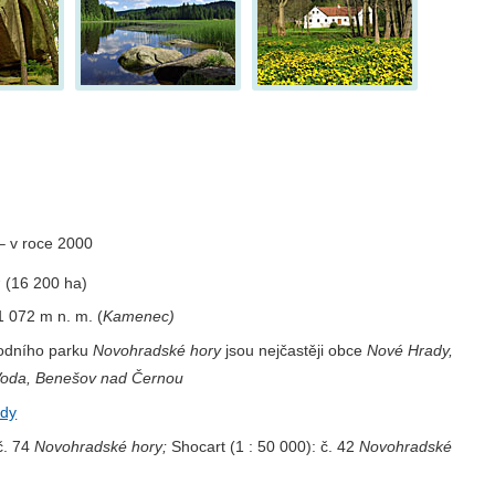
– v roce 2000
2
(16 200 ha)
1 072 m n. m. (
Kamenec)
rodního parku
Novohradské hory
jsou nejčastěji obce
Nové Hrady,
 Voda, Benešov nad Černou
ady
č. 74
Novohradské hory;
Shocart (1 : 50 000): č. 42
Novohradské