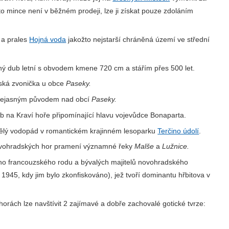
o mince není v běžném prodeji, lze ji získat pouze zdoláním
a prales
Hojná voda
jakožto nejstarší chráněná území ve střední
 dub letní s obvodem kmene 720 cm a stářím přes 500 let.
vská zvonička u obce
Paseky.
 nejasným původem nad obcí
Paseky.
ib na Kraví hoře připomínající hlavu vojevůdce Bonaparta.
lý vodopád v romantickém krajinném lesoparku
Terčino údolí
.
ovohradských hor pramení významné řeky
Malše
a
Lužnice.
 francouzského rodu a bývalých majitelů novohradského
 r. 1945, kdy jim bylo zkonfiskováno), jež tvoří dominantu hřbitova v
rách lze navštívit 2 zajímavé a dobře zachovalé gotické tvrze: