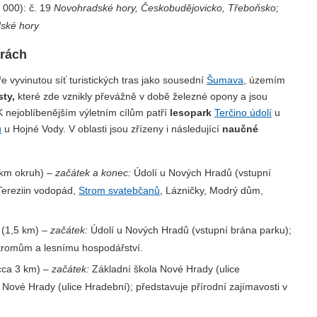
 000): č. 19
Novohradské hory, Českobudějovicko, Třeboňsko;
ské hory
orách
 vyvinutou síť turistických tras jako sousední
Šumava
, územím
ty,
které zde vznikly převážně v době železné opony a jsou
u. K nejoblíbenějším výletním cílům patří
lesopark
Terčino údolí
u
u
u Hojné Vody. V oblasti jsou zřízeny i následující
naučné
 km okruh) –
začátek a konec:
Údolí u Nových Hradů (vstupní
ereziin vodopád,
Strom svatebčanů
, Lázničky, Modrý dům,
(1,5 km) –
začátek:
Údolí u Nových Hradů (vstupní brána parku);
tromům a lesnímu hospodářství.
cca 3 km) –
začátek:
Základní škola Nové Hrady (ulice
Nové Hrady (ulice Hradební); představuje přírodní zajímavosti v