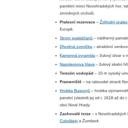
pamětní minci Novohradských hor; tat
zmíněných vrcholů.
Pralesní rezervace
–
Žofínský prales
Evropě.
Strom svatebčanů
– nádherný památný
Dřevěná zvonička
– atraktivní venko
Kamenná pyramida
– žulový útvar s
Napoleonova hlava
– žulový skalní hř
Tereziin vodopád
– 10 m vysoký umě
Prameniště
– na rakouské straně N
Hrobka Buquoyů
– hrobka významného
panství (vlastnili jej od r. 1618 až do
obci
Nové Hrady.
Zachovalé tvrze
– v Novohradských ho
Cuknštejn
a
Žumberk.