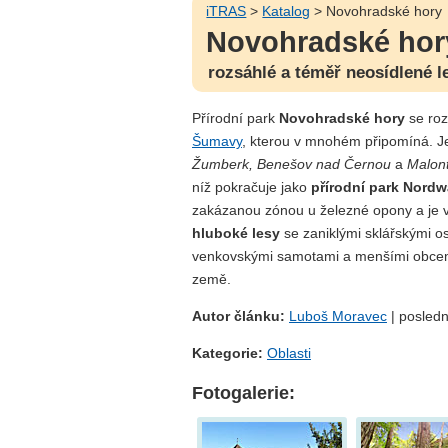
iTRAS
>
Katalog
> Novohradské hory
Novohradské hor
rozsáhlé a téměř neosídlené l
Přírodní park
Novohradské hory
se roz
Šumavy
, kterou v mnohém připomíná. 
Žumberk, Benešov nad Černou
a
Malon
níž pokračuje jako
přírodní park Nordw
zakázanou zónou u železné opony a je 
hluboké lesy
se zaniklými sklářskými o
venkovskými samotami a menšími obcemi
země.
Autor článku:
Luboš Moravec
| posledn
Kategorie:
Oblasti
Fotogalerie: