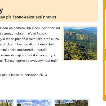
y
esy při česko-rakouské hranici
kládá na samém jihu Čech východně od
Je vymezen obcemi
Nové Hrady,
ty
a těsně přiléhá k rakouské hranici, za
ald.
Území bylo po dlouhá desetiletí
velmi dobře
zachovalé
– horské
sadami střídají podhorské
pastviny
s
. Turisty teprve objevovaný kout naší
í aktualizace: 8. července 2013