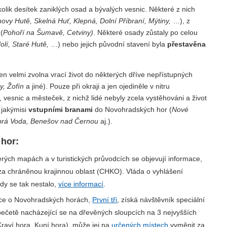
ik desítek zaniklých osad a bývalých vesnic. Některé z nich
novy Hutě, Skelná Huť, Klepná, Dolní Příbraní, Mýtiny,
…), z
(
Pohoří na Šumavě, Cetviny)
. Některé osady zůstaly po celou
lí, Staré Hutě,
…) nebo jejich původní stavení byla
přestavěna
en velmi zvolna vrací život do některých dříve nepřístupných
y, Žofín
a jiné). Pouze při okraji a jen ojediněle v nitru
vesnic a městeček, z nichž lidé nebyly zcela vystěhováni a život
u jakýmisi
vstupními branami
do Novohradských hor (
Nové
obrá Voda, Benešov nad Černou
aj.).
 hor:
rých mapách a v turistických průvodcích se objevují informace,
za chráněnou krajinnou oblast (CHKO). Vláda o vyhlášení
kdy se tak nestalo,
více informací
.
ce o Novohradských horách,
První tři
, získá návštěvník speciální
 pečetě nacházející se na dřevěných sloupcích na 3 nejvyšších
raví hora, Kuní hora), může jej na
určených místech
vyměnit za