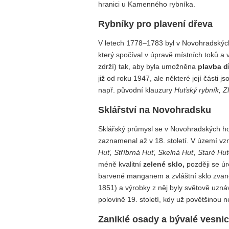
hranici u Kamenného rybníka.
Rybníky pro plavení dřeva
V letech 1778–1783 byl v Novohradských
který spočíval v úpravě místních toků a
zdrží) tak, aby byla umožněna
plavba d
již od roku 1947, ale některé její části 
např. původní klauzury
Huťský rybník, Z
Sklářství na Novohradsku
Sklářský průmysl se v Novohradských horá
zaznamenal až v 18. století. V území vzn
Huť, Stříbrná Huť, Skelná Huť, Staré Hu
méně kvalitní
zelené sklo,
později se úr
barvené manganem a zvláštní sklo zva
1851) a výrobky z něj byly světově uzná
polovině 19. století, kdy už povětšinou
Zaniklé osady a bývalé vesni