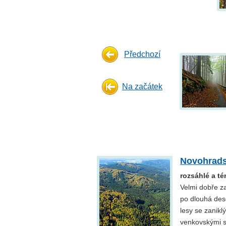
Předchozí
Na začátek
Novohrads
rozsáhlé a té
Velmi dobře za
po dlouhá des
lesy se zanikl
venkovskými 