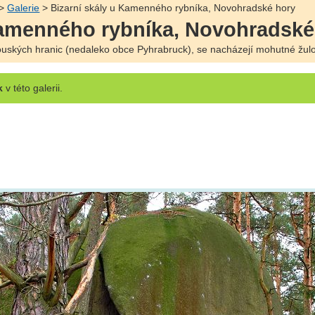
>
Galerie
> Bizarní skály u Kamenného rybníka, Novohradské hory
Kamenného rybníka, Novohradské
uských hranic (nedaleko obce Pyhrabruck), se nacházejí mohutné žulov
k
v této galerii.