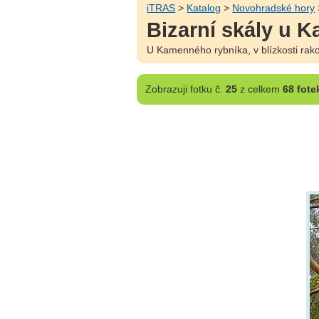
iTRAS
>
Katalog
>
Novohradské hory
Bizarní skály u 
U Kamenného rybníka, v blízkosti rako
Zobrazuji
fotku č.
25
z celkem
68 fote