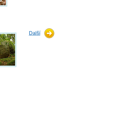
Další