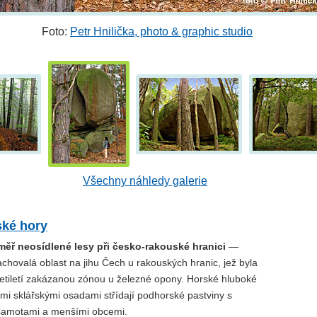
Foto:
Petr Hnilička, photo & graphic studio
Všechny náhledy galerie
ké hory
měř neosídlené lesy při česko-rakouské hranici
—
chovalá oblast na jihu Čech u rakouských hranic, jež byla
etiletí zakázanou zónou u železné opony. Horské hluboké
ými sklářskými osadami střídají podhorské pastviny s
samotami a menšími obcemi.