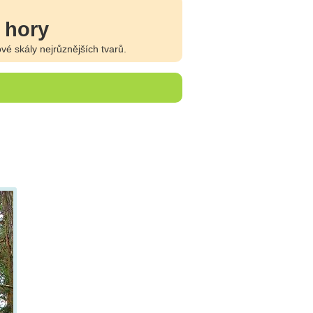
 hory
é skály nejrůznějších tvarů.