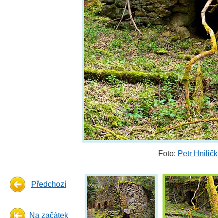
Foto:
Petr Hnilič
Předchozí
Na začátek