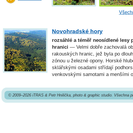
Všechn
Novohradské hory
rozsáhlé a téměř neosídlené lesy 
hranici
— Velmi dobře zachovalá obl
rakouských hranic, jež byla po dlou
zónou u železné opony. Horské hlub
sklářskými osadami střídají podhors
venkovskými samotami a menšími o
© 2009–2026 iTRAS & Petr Hnilička, photo & graphic studio. Všechna p