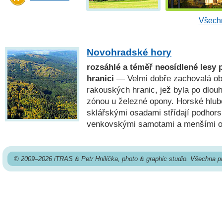
Všechn
Novohradské hory
rozsáhlé a téměř neosídlené lesy 
hranici
— Velmi dobře zachovalá obl
rakouských hranic, jež byla po dlou
zónou u železné opony. Horské hlub
sklářskými osadami střídají podhors
venkovskými samotami a menšími o
© 2009–2026 iTRAS & Petr Hnilička, photo & graphic studio. Všechna p