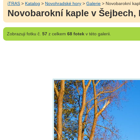
iTRAS
>
Katalog
>
Novohradské hory
>
Galerie
> Novobarokní kapl
Novobarokní kaple v Šejbech,
Zobrazuji
fotku č.
57
z celkem
68 fotek
v této galerii.