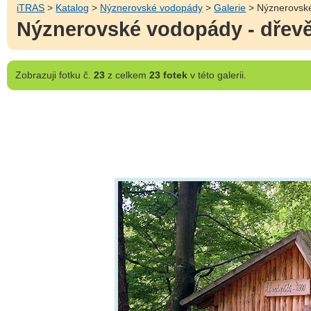
iTRAS
>
Katalog
>
Nýznerovské vodopády
>
Galerie
> Nýznerovské 
Nýznerovské vodopády - dřevěn
Zobrazuji
fotku č.
23
z celkem
23 fotek
v této galerii.