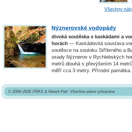
Všechny náhl
Nýznerovské vodopády
divoká soutěska s kaskádami a v
horách
— Kaskádovitá soustava vo
soutěsce na soutoku Stříbrného a B
osady Nýznerov v Rychlebských hor
metrů dlouhá s převýšením 14 metrů
měří cca 3 metry. Přírodní památka.
© 2009–2026 iTRAS & Harant Petr. Všechna práva vyhrazena.