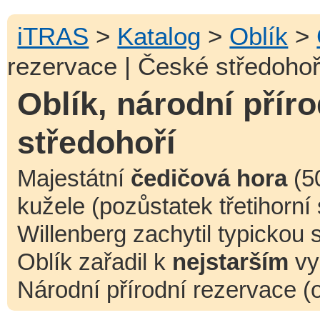
iTRAS
>
Katalog
>
Oblík
>
rezervace | České středohoř
Oblík, národní přír
středohoří
Majestátní
čedičová hora
(50
kužele (pozůstatek třetihorní
Willenberg zachytil typickou 
Oblík zařadil k
nejstarším
vy
Národní přírodní rezervace (