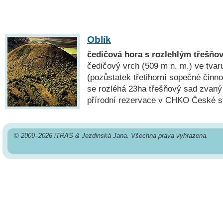
Oblík
čedičová hora s rozlehlým třešň
čedičový vrch (509 m n. m.) ve tva
(pozůstatek třetihorní sopečné činn
se rozléhá 23ha třešňový sad zvaný
přírodní rezervace v CHKO České st
© 2009–2026 iTRAS & Jezdinská Jana. Všechna práva vyhrazena.