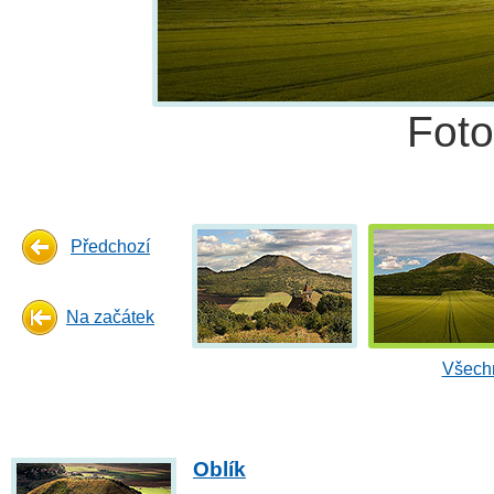
Fot
Předchozí
Na začátek
Všechn
Oblík