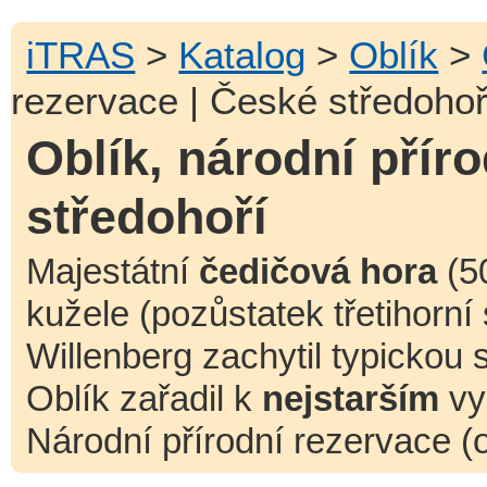
iTRAS
>
Katalog
>
Oblík
>
rezervace | České středohoř
Oblík, národní přír
středohoří
Majestátní
čedičová hora
(50
kužele (pozůstatek třetihorní
Willenberg zachytil typickou 
Oblík zařadil k
nejstarším
vy
Národní přírodní rezervace (