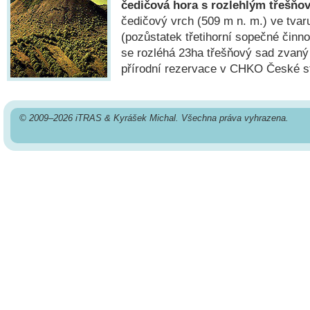
čedičová hora s rozlehlým třešň
čedičový vrch (509 m n. m.) ve tva
(pozůstatek třetihorní sopečné činn
se rozléhá 23ha třešňový sad zvaný
přírodní rezervace v CHKO České st
© 2009–2026 iTRAS & Kyrášek Michal. Všechna práva vyhrazena.