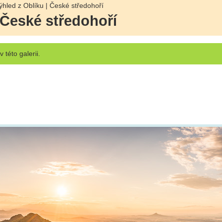
hled z Oblíku | České středohoří
 České středohoří
v této galerii.