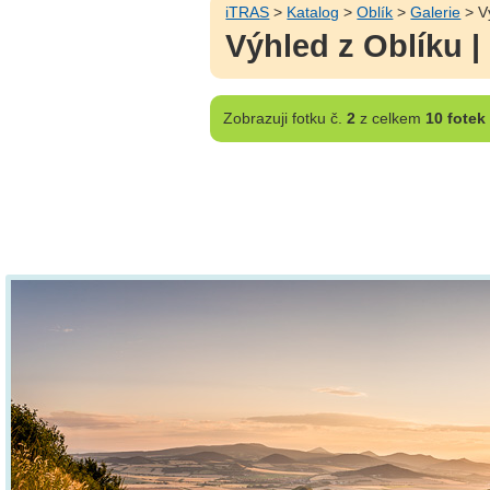
iTRAS
>
Katalog
>
Oblík
>
Galerie
> Vý
Výhled z Oblíku |
Zobrazuji
fotku č.
2
z celkem
10 fotek