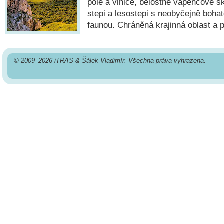
pole a vinice, bělostné vápencové sk
stepi a lesostepi s neobyčejně bohat
faunou. Chráněná krajinná oblast 
© 2009–2026 iTRAS & Šálek Vladimír. Všechna práva vyhrazena.