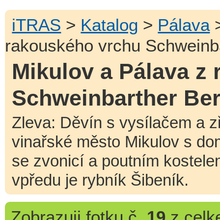
iTRAS
>
Katalog
>
Pálava
rakouského vrchu Schweinb
Mikulov a Pálava z
Schweinbarther Be
Zleva: Děvín s vysílačem a z
vinařské město Mikulov s d
se zvonicí a poutním kostele
vpředu je rybník Šibeník.
Zobrazuji
fotku č.
19
z cel