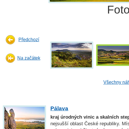
Fot
Předchozí
Na začátek
Všechny náh
Pálava
kraj úrodných vinic a skalních ste
nejsušší oblast České republiky. Mís