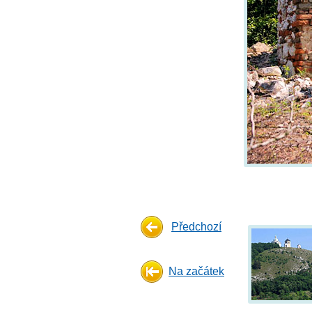
Předchozí
Na začátek