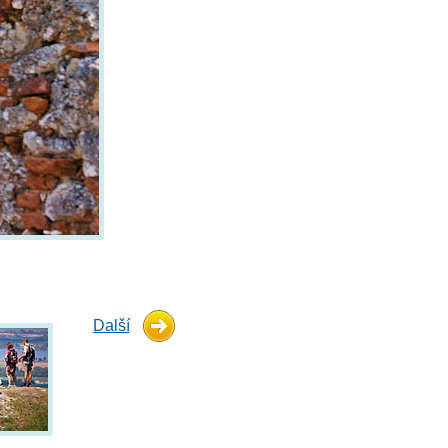
Další