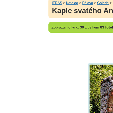
iTRAS
>
Katalog
>
Pálava
>
Galerie
> 
Kaple svatého An
Zobrazuji
fotku č.
30
z celkem
83 fote