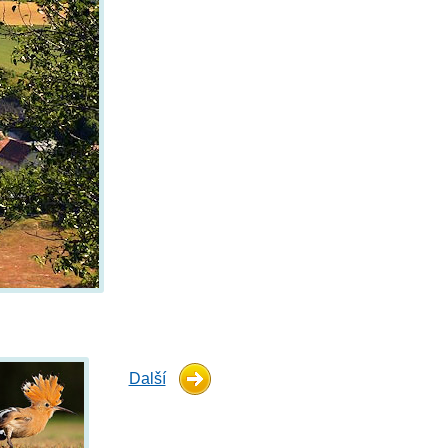
Další