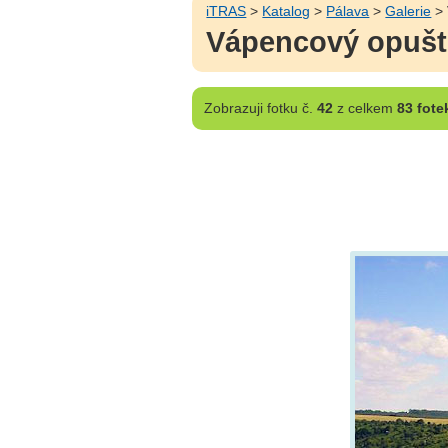
iTRAS
>
Katalog
>
Pálava
>
Galerie
> 
Vápencový opušt
Zobrazuji
fotku č.
42
z celkem
83 fote