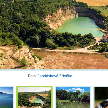
Foto:
Jandásková Zdeňka