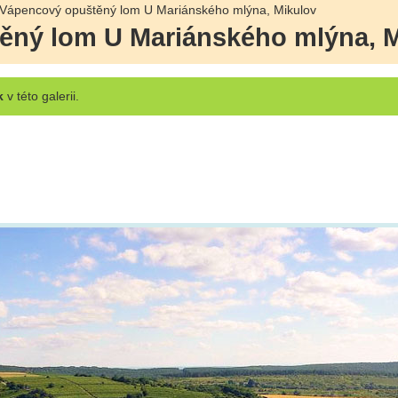
Vápencový opuštěný lom U Mariánského mlýna, Mikulov
ěný lom U Mariánského mlýna, M
k
v této galerii.