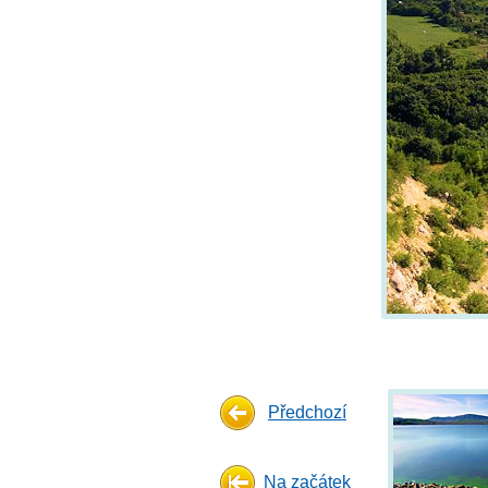
Předchozí
Na začátek