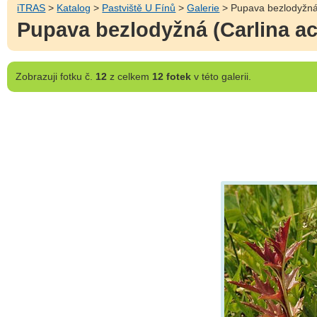
iTRAS
>
Katalog
>
Pastviště U Fínů
>
Galerie
> Pupava bezlodyžná 
Pupava bezlodyžná (Carlina ac
Zobrazuji
fotku č.
12
z celkem
12 fotek
v této galerii.