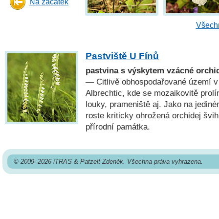
Na začátek
Všechn
Pastviště U Fínů
pastvina s výskytem vzácné orchid
— Citlivě obhospodařované území v
Albrechtic, kde se mozaikovitě prol
louky, prameniště aj. Jako na jedi
roste kriticky ohrožená orchidej švih
přírodní památka.
© 2009–2026 iTRAS & Patzelt Zdeněk. Všechna práva vyhrazena.