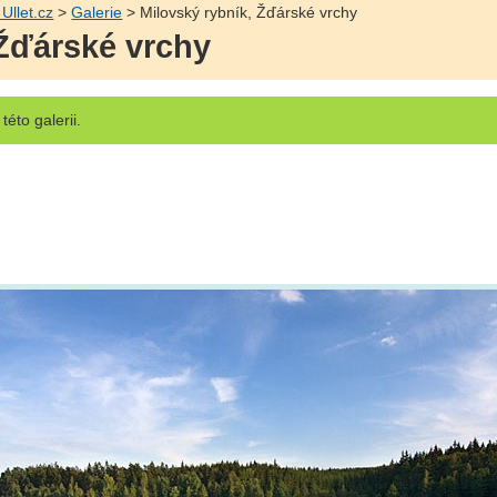
Ullet.cz
>
Galerie
> Milovský rybník, Žďárské vrchy
 Žďárské vrchy
této galerii.