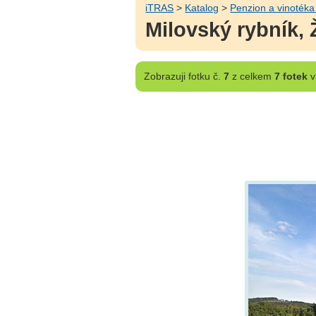
iTRAS
>
Katalog
>
Penzion a vinotéka 
Milovský rybník,
Zobrazuji
fotku č.
7
z celkem
7 fotek
v 