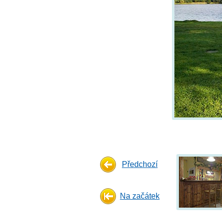
Předchozí
Na začátek