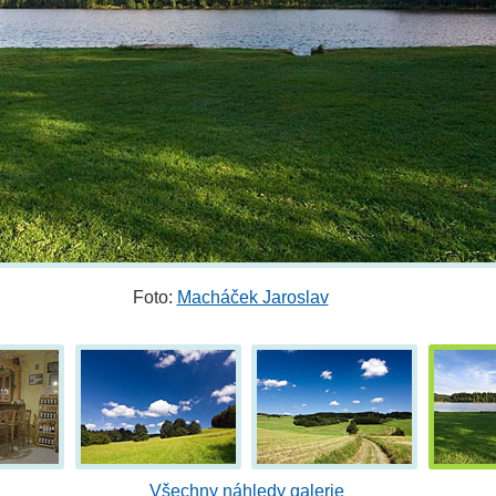
Foto:
Macháček Jaroslav
Všechny náhledy galerie