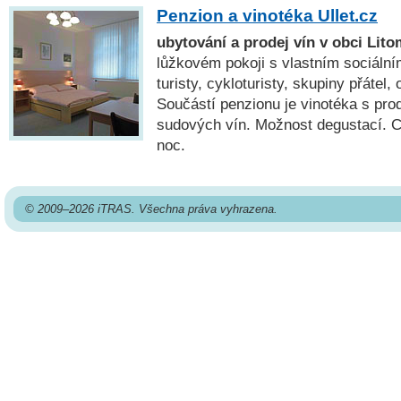
Penzion a vinotéka Ullet.cz
ubytování a prodej vín v obci Lito
lůžkovém pokoji s vlastním sociáln
turisty, cykloturisty, skupiny přátel,
Součástí penzionu je vinotéka s pr
sudových vín. Možnost degustací. 
noc.
© 2009–2026 iTRAS. Všechna práva vyhrazena.