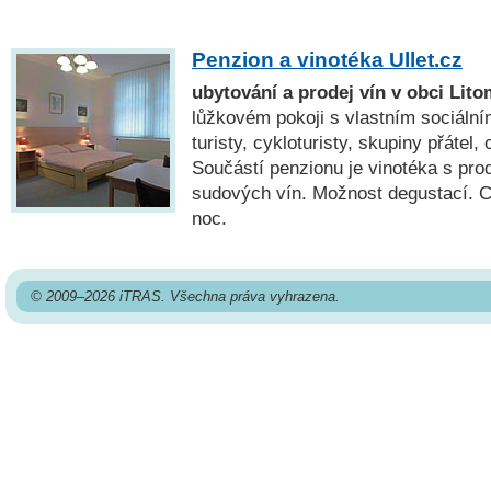
Penzion a vinotéka Ullet.cz
ubytování a prodej vín v obci Lito
lůžkovém pokoji s vlastním sociáln
turisty, cykloturisty, skupiny přátel,
Součástí penzionu je vinotéka s pr
sudových vín. Možnost degustací. 
noc.
© 2009–2026 iTRAS. Všechna práva vyhrazena.