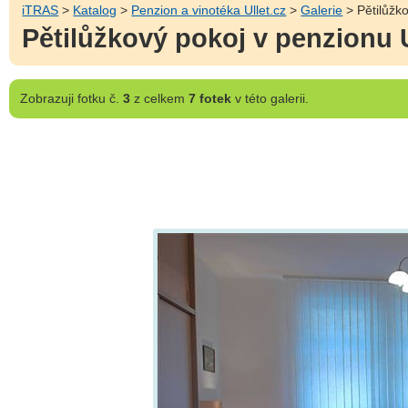
iTRAS
>
Katalog
>
Penzion a vinotéka Ullet.cz
>
Galerie
> Pětilůžko
Pětilůžkový pokoj v penzionu U
Zobrazuji
fotku č.
3
z celkem
7 fotek
v této galerii.